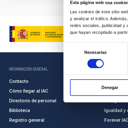
Esta página web usa cookie
Las cookies de este sitio we
y analizar el tráfico. Ademá
redes sociales, publicidad y
que hayan recopilado a parti
Selección
Necesarias
de
consentimiento
INFORMACIÓN GENERAL
INFORMACIÓN 
Contacto
Legislació
Denegar
Cómo llegar al IAC
Transparen
Directorio de personal
Código étic
Biblioteca
Igualdad y 
Registro general
Forever IA