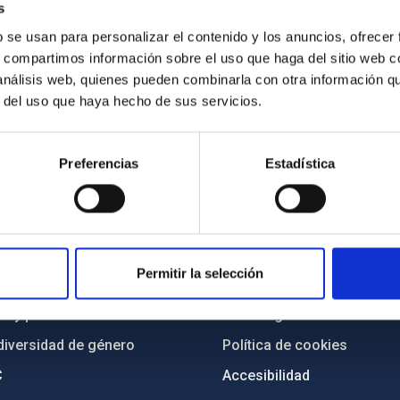
s
b se usan para personalizar el contenido y los anuncios, ofrecer
s, compartimos información sobre el uso que haga del sitio web 
 análisis web, quienes pueden combinarla con otra información q
r del uso que haya hecho de sus servicios.
Preferencias
Estadística
INSTITUCIONAL
PORTAL DEL IAC
n
Mapa web
Permitir la selección
cia
Políticas de privacidad
o y política antifraude
Aviso legal
diversidad de género
Política de cookies
C
Accesibilidad