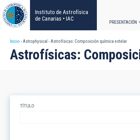
Pasar
al
Instituto de Astrofísica
contenido
de Canarias • IAC
PRESENTACIÓN
principal
Navega
Sobrescribir
Inicio
Astrophysical
Astrofísicas: Composición química estelar
principa
Astrofísicas: Composic
enlaces
de
ayuda
a
TÍTULO
la
navegación