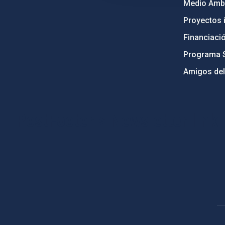
Medio Ambi
Proyectos i
Financiaci
Programa 
Amigos del
PostFooter > Newsletter link