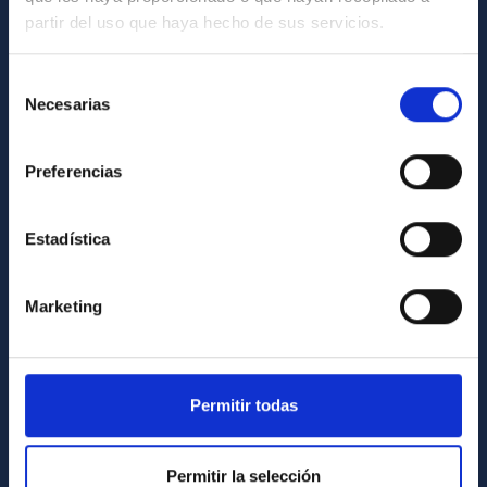
partir del uso que haya hecho de sus servicios.
Contacto
Cómo llegar al IAC
Selección
Necesarias
de
Directorio de personal
consentimiento
Biblioteca
Preferencias
Registro general
Estadística
INFORMACIÓN INSTITUCIONAL
Legislación
Marketing
Transparencia
Código ético y política antifraude
Igualdad y diversidad de género
Permitir todas
Forever IAC
Medio Ambiente y Sostenibilidad
Permitir la selección