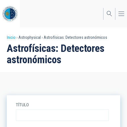
Pasar
al
contenido
principal
Sobrescribir
Inicio
Astrophysical
Astrofísicas: Detectores astronómicos
Astrofísicas: Detectores
enlaces
astronómicos
de
ayuda
a
la
navegación
TÍTULO