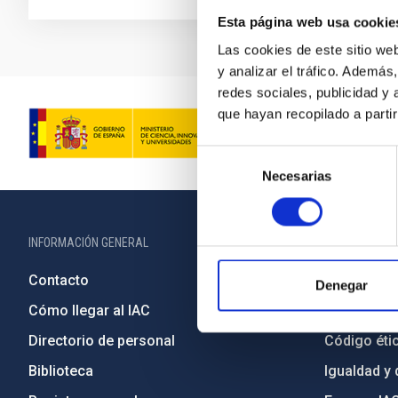
Esta página web usa cookie
Las cookies de este sitio we
y analizar el tráfico. Ademá
redes sociales, publicidad y
que hayan recopilado a parti
Selección
Necesarias
de
consentimiento
INFORMACIÓN GENERAL
INFORMACIÓN 
Contacto
Legislació
Denegar
Cómo llegar al IAC
Transparen
Directorio de personal
Código étic
Biblioteca
Igualdad y 