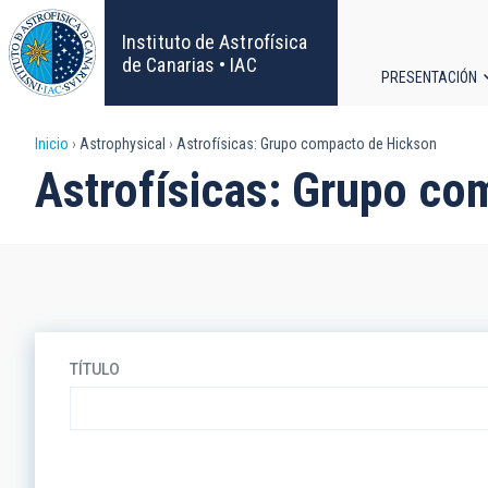
Pasar
al
Instituto de Astrofísica
contenido
de Canarias • IAC
PRESENTACIÓN
principal
Navega
Sobrescribir
Inicio
Astrophysical
Astrofísicas: Grupo compacto de Hickson
principa
Astrofísicas: Grupo co
enlaces
de
ayuda
a
TÍTULO
la
navegación