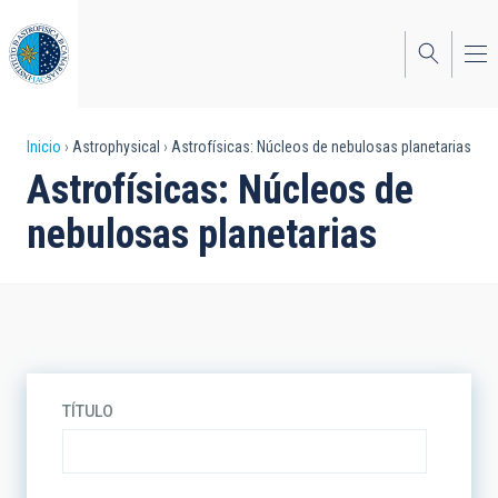
Pasar
al
contenido
principal
Sobrescribir
Inicio
Astrophysical
Astrofísicas: Núcleos de nebulosas planetarias
Astrofísicas: Núcleos de
enlaces
nebulosas planetarias
de
ayuda
a
la
navegación
TÍTULO