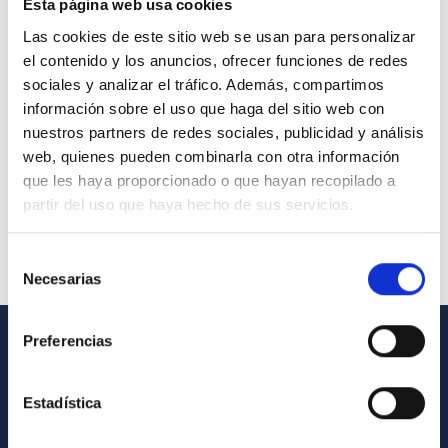
Esta página web usa cookies
Las cookies de este sitio web se usan para personalizar
el contenido y los anuncios, ofrecer funciones de redes
sociales y analizar el tráfico. Además, compartimos
información sobre el uso que haga del sitio web con
nuestros partners de redes sociales, publicidad y análisis
web, quienes pueden combinarla con otra información
que les haya proporcionado o que hayan recopilado a
partir del uso que haya hecho de sus servicios.
Selección
Necesarias
de
consentimiento
Preferencias
INFORMACIÓN GENERAL
Estadística
Contacto
Cómo llegar al IAC