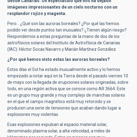
desde Canarias. Un espectáculo que nos ha dejado
imágenes impresionantes de un cielo nocturno con un
resplandor rojizo y magenta.
Pero… ¿Qué son las auroras boreales? ¿Por qué las hemos
podido ver desde puntos tan inusuales? ¿Tienen algún riesgo?
Respondemos a estas preguntas de la mano de dos de los
astrofísicos solares del Instituto de Astrofísica de Canarias
(IAC): Héctor Socas Navarro y Marián Martínez González
¿Por qué hemos visto estas las auroras boreales?
Estos días el Sol ha estado inusualmente activo y lo hemos
empezado a notar aquí en la Tierra desde el pasado viernes 10
de mayo con la llegada de erupciones solares originadas, sobre
todo, en una región activa que se conoce como AR 3664. Este
es un grupo muy grande y muy complejo de manchas solares
en el que el campo magnético está muy retorcido y se
producen una serie de tensiones que acaban dando lugar a
explosiones muy violentas.
E
sas explosiones expulsan al espacio material solar,
denominado plasma solar, a alta velocidad, a miles de