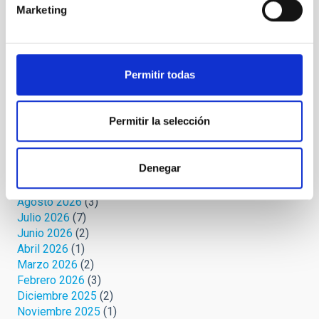
Microrrelatos cósmicos
(36)
Marketing
Mirando al cielo
(57)
Palmeros en el ORM
(7)
Protege tu cielo
(3)
Relatos celestes
(4)
Permitir todas
Retórica astrofísica
(19)
Safari cósmico
(6)
Sin categoría
(1)
Permitir la selección
Uni-versos
(3)
Denegar
Archivo
Agosto 2026
(3)
Julio 2026
(7)
Junio 2026
(2)
Abril 2026
(1)
Marzo 2026
(2)
Febrero 2026
(3)
Diciembre 2025
(2)
Noviembre 2025
(1)