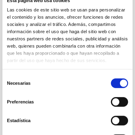
Esta página web usa cookies
Entradas recientes
Las cookies de este sitio web se usan para personalizar
el contenido y los anuncios, ofrecer funciones de redes
Trío de eclipses 2026-2028: Una oportunidad histórica
sociales y analizar el tráfico. Además, compartimos
para la educación y la divulgación de la Astronomía
información sobre el uso que haga del sitio web con
El evento del 12 de agosto en Palencia se suma a la
nuestros partners de redes sociales, publicidad y análisis
iniciativa Eclipse Inclusivo
web, quienes pueden combinarla con otra información
Cómo los eclipses nos enseñaron a ser libres
que les haya proporcionado o que hayan recopilado a
El proyecto NATE en Palencia: un evento multicultural
Los puntos calientes del eclipse en Palencia
partir del uso que haya hecho de sus servicios.
Categorías
Selección
Necesarias
de
Astroféminas
(20)
consentimiento
Astromanía
(42)
Preferencias
Biblioteca estelar
(5)
Crónicas del espacio
(11)
Cúmulo abierto
(33)
Estadística
IYL 2015, luces y ¡acción!
(2)
La jerga de las estrellas
(13)