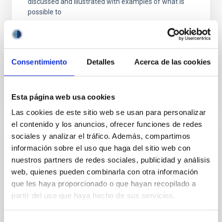
discussed and illustrated with examples of what is
possible to
Aula
8 Jun 2023 - 10:30 Europe/London
Consentimiento
Detalles
Acerca de las cookies
Anteriores
Esta página web usa cookies
VÍDEO DE LA CHARLA
Las cookies de este sitio web se usan para personalizar
el contenido y los anuncios, ofrecer funciones de redes
sociales y analizar el tráfico. Además, compartimos
The emergence of the Milky Way: Latest
información sobre el uso que haga del sitio web con
results from Galactic Archaeology
nuestros partners de redes sociales, publicidad y análisis
web, quienes pueden combinarla con otra información
The previous years have witnessed a big leap
que les haya proporcionado o que hayan recopilado a
forward in our understanding of the Milky Way.
Thanks to the highly accurate astrometry and
partir del uso que haya hecho de sus servicios.
photometry provided by the Gaia mission in
combination with large photometric and