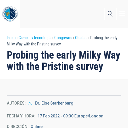
Pasar
al
contenido
principal
Sobrescribir
Inicio
Ciencia y tecnología
Congresos
Charlas
Probing the early
Milky Way with the Pristine survey
enlaces
Probing the early Milky Way
de
with the Pristine survey
ayuda
a
la
navegación
AUTORES
Dr.
Else Starkenburg
FECHA Y HORA
17 Feb 2022 - 09:30 Europe/London
DIRECCIÓN
Online