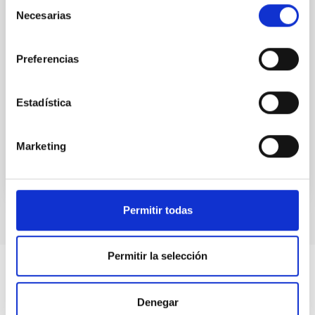
Selección
spectroscopic all-sky surveys, we have now a clearer
Necesarias
de
view of the chemo-dynamics of the stellar
consentimiento
populations that constitute our
Preferencias
Emma
Fernández Alvar
Aula
Estadística
27 Abr 2023 - 10:30 Europe/London
Anteriores
Marketing
VÍDEO DE LA CHARLA
Permitir todas
Permitir la selección
Denegar