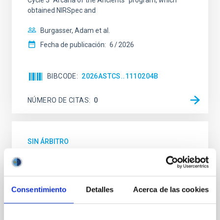
Cycle 3 "Arcana of the Ancients" program, which
obtained NIRSpec and
Burgasser, Adam et al.
Fecha de publicación:
6
2026
BIBCODE
2026ASTCS..1110204B
NÚMERO DE CITAS
0
SIN ÁRBITRO
Rotational Light Curve and Photometric
Baseline of (15094) Polymele in Support
of the Lucy Mutual Event Campaign
Consentimiento
Detalles
Acerca de las cookies
We report a rotational light curve and Fourier baseline
model for the Jupiter Trojan (15094) Polymele, a