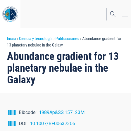
Pasar
al
contenido
principal
Sobrescribir
Inicio
Ciencia y tecnología
Publicaciones
Abundance gradient for
13 planetary nebulae in the Galaxy
enlaces
Abundance gradient for 13
de
planetary nebulae in the
ayuda
Galaxy
a
la
navegación
Bibcode
1989Ap&SS.157...23M
DOI
10.1007/BF00637306