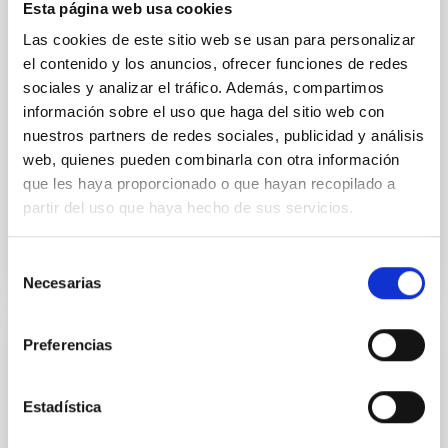
primary target of the NASA Lucy mission, obtained
Esta página web usa cookies
on 2026 May 19─20 and May 21─22 UT with the
Las cookies de este sitio web se usan para personalizar
Two-meter Twin Telescope (TTT). Phase-Dispersion
el contenido y los anuncios, ofrecer funciones de redes
Minimization over the combined two-night dataset
yields P rot = 5.762 ± 0.051 hr and a peak-to-peak
sociales y analizar el tráfico. Además, compartimos
información sobre el uso que haga del sitio web con
Alarcon, Miguel R. et al.
nuestros partners de redes sociales, publicidad y análisis
Fecha de publicación:
5
2026
web, quienes pueden combinarla con otra información
que les haya proporcionado o que hayan recopilado a
partir del uso que haya hecho de sus servicios.
BIBCODE
2026RNAAS..10..143A
Selección
NÚMERO DE CITAS
0
Necesarias
de
consentimiento
Preferencias
SIN ÁRBITRO
The impact of Active Galactic Nuclei on
Estadística
Habitable Worlds