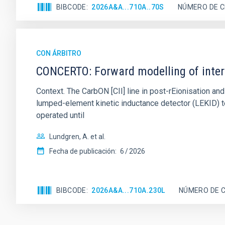
BIBCODE
2026A&A...710A..70S
NÚMERO DE C
CON ÁRBITRO
CONCERTO: Forward modelling of inter
Context. The CarbON [CII] line in post-rEionisation
lumped-element kinetic inductance detector (LEKID) t
operated until
Lundgren, A. et al.
Fecha de publicación:
6
2026
BIBCODE
2026A&A...710A.230L
NÚMERO DE C