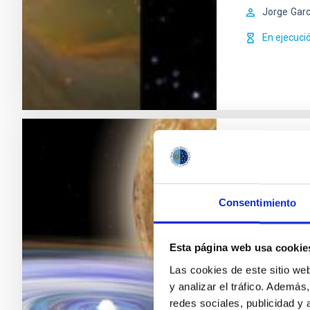
Jorge
Garc
En ejecuci
Estrellas 
El estudio de 
astrofísica es
Consentimiento
y de otras ga
por lo que en
Esta página web usa cookie
importante de
el que
Las cookies de este sitio we
y analizar el tráfico. Ademá
Pablo
Rodr
redes sociales, publicidad y