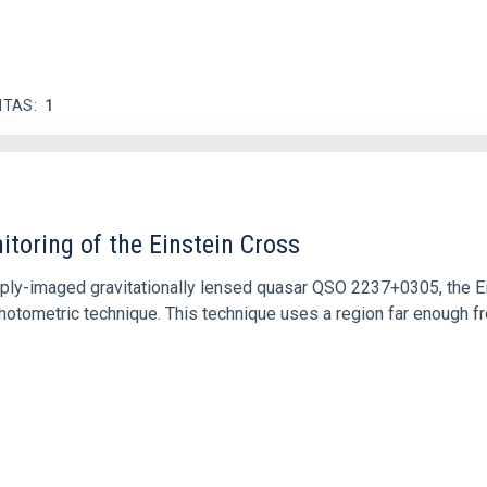
ITAS
1
itoring of the Einstein Cross
ply-imaged gravitationally lensed quasar QSO 2237+0305, the Ein
otometric technique. This technique uses a region far enough f