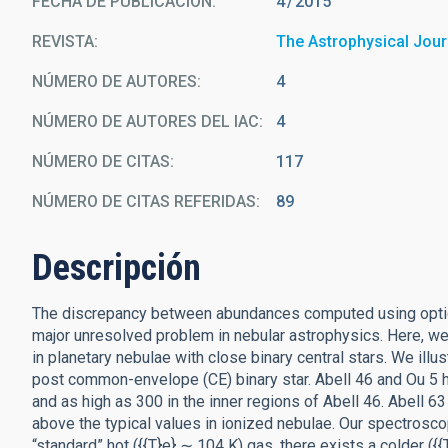
FECHA DE PUBLICACIÓN:
4
2015
REVISTA
The Astrophysical Jour
NÚMERO DE AUTORES
4
NÚMERO DE AUTORES DEL IAC
4
NÚMERO DE CITAS
117
NÚMERO DE CITAS REFERIDAS
89
Descripción
The discrepancy between abundances computed using optical 
major unresolved problem in nebular astrophysics. Here, w
in planetary nebulae with close binary central stars. We ill
post common-envelope (CE) binary star. Abell 46 and Ou 5 
and as high as 300 in the inner regions of Abell 46. Abell 63
above the typical values in ionized nebulae. Our spectroscop
“standard” hot ({{T}e} ∼ 104 K) gas, there exists a colder ({