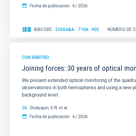
Fecha de publicación:
6
2026
BIBCODE
2026A&A...710A..95S
NÚMERO DE C
CON ÁRBITRO
Joining forces: 30 years of optical mon
We present extended optical monitoring of the quadru
observatories in both hemispheres and using a new ph
background level
Shalyapin, V. N. et al.
Fecha de publicación:
6
2026