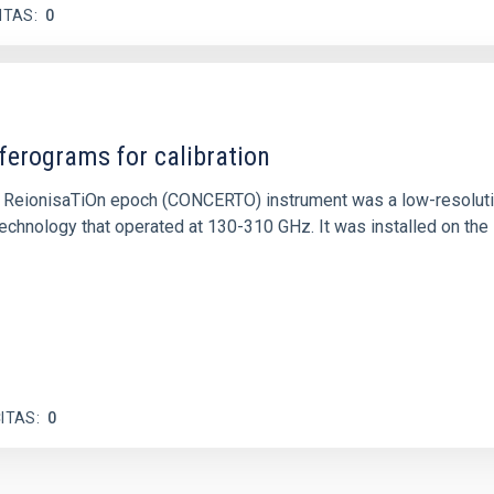
ITAS
0
ferograms for calibration
 and ReionisaTiOn epoch (CONCERTO) instrument was a low-resolu
echnology that operated at 130-310 GHz. It was installed on the
ITAS
0