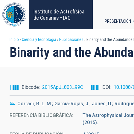
Pasar
al
Instituto de Astrofísica
contenido
de Canarias • IAC
PRESENTACIÓN
principal
Navega
Sobrescribir
Inicio
Ciencia y tecnología
Publicaciones
Binarity and the Abundance 
principa
Binarity and the Abund
enlaces
de
ayuda
Bibcode
2015ApJ...803...99C
DOI
10.1088/
a
Corradi, R. L. M.; García-Rojas, J.; Jones, D.; Rodrígue
la
REFERENCIA BIBLIOGRÁFICA
The Astrophysical Journa
navegación
(2015).