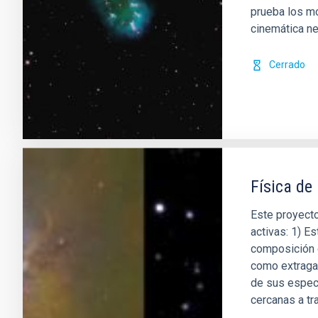
prueba los mo
cinemática ne
Cerrado
Física de
Este proyecto
activas: 1) Es
composición q
como extragal
de sus espect
cercanas a t