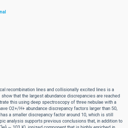
nal
recombination lines and collisionally excited lines is a
e show that the largest abundance discrepancies are reached
ustrate this using deep spectroscopy of three nebulae with a
have O2+/H+ abundance discrepancy factors larger than 50,
 has a smaller discrepancy factor around 10, which is still
ic analysis supports previous conclusions that, in addition to
{T}e} ∼ 103 K), ionized component that is highly enriched in