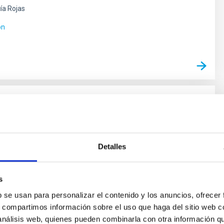
ía Rojas
ón
Binarias
las estrellas binarias es una parte esencial de la
telar. Una gran parte de las estrellas de nuestra Galaxia
Detalles
laxias se ha formado en sistemas binarios o múltiples,
tender la estructura y evolución de estos sistemas es
s
sde el punto de vista estelar y galáctico. Un aspecto en
b se usan para personalizar el contenido y los anuncios, ofrecer
s, compartimos información sobre el uso que haga del sitio web 
íguez Gil
 análisis web, quienes pueden combinarla con otra información q