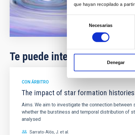
que hayan recopilado a parti
En ejecuci
Selección
Necesarias
de
consentimiento
Te puede interesar
Denegar
CON ÁRBITRO
The impact of star formation histories
Aims. We aim to investigate the connection between sta
whether the burstiness and temporal distribution of 
analysed
Sarrato-Alós, J. et al.