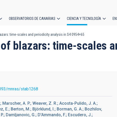
OBSERVATORIOS DE CANARIAS
CIENCIA Y TECNOLOGÍA
EN
ción
lazars: time-scales and periodicity analysis in S4 0954+65
l
of blazars: time-scales a
093/mnras/stab1268
G.; Marscher, A. P.; Weaver, Z. R.; Acosta-Pulido, J. A.;
z, E.; Berton, M.; Björklund, I.; Borman, G. A.; Bozhilov,
. P.; Damljanovic, G.; D'Ammando, F.; Escudero, J.;