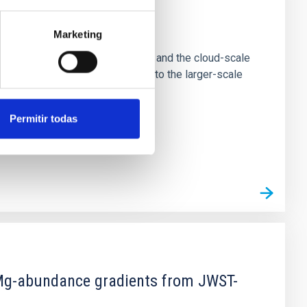
e Scales
Marketing
tion of star-forming dense cores and the cloud-scale
tors appear random with respect to the larger-scale
Permitir todas
d Mg-abundance gradients from JWST-