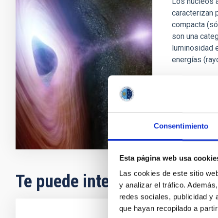
Los núcleos a
caracterizan 
compacta (sól
son una categ
luminosidad e
energías (ray
José Anto
En ejecuci
Consentimiento
Esta página web usa cookie
Las cookies de este sitio we
Te puede interesar
y analizar el tráfico. Ademá
redes sociales, publicidad y
que hayan recopilado a parti