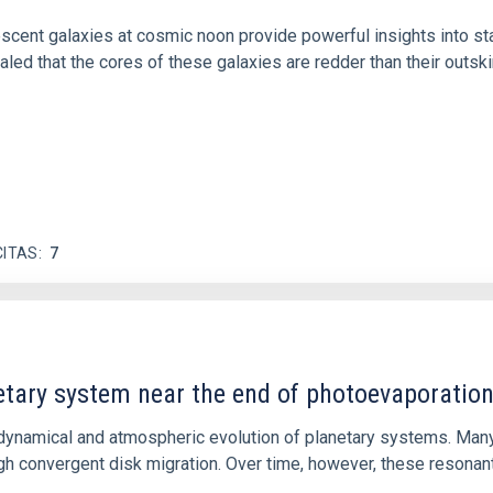
iescent galaxies at cosmic noon provide powerful insights into 
ed that the cores of these galaxies are redder than their outsk
CITAS
7
etary system near the end of photoevaporatio
ly dynamical and atmospheric evolution of planetary systems. Ma
 convergent disk migration. Over time, however, these resonant 