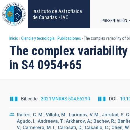
Pasar
al
Instituto de Astrofísica
contenido
de Canarias • IAC
PRESENTACIÓN
principal
Navega
Sobrescribir
Inicio
Ciencia y tecnología
Publicaciones
The complex variability of b
principa
The complex variability 
enlaces
in S4 0954+65
de
ayuda
a
Bibcode
2021MNRAS.504.5629R
DOI
10.1
la
Raiteri, C. M.; Villata, M.; Larionov, V. M.; Jorstad, S. 
navegación
Agudo, I.; Andreeva, T.; Arkharov, A.; Bachev, R.; Beníte
V.; Carnerero, M. I.; Carosati, D.; Casadio, C.; Chen, W