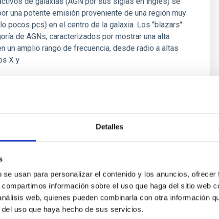
ctivos de galaxias (AGN por sus siglas en inglés) se
por una potente emisión proveniente de una región muy
o pocos pcs) en el centro de la galaxia. Los "blazars"
oría de AGNs, caracterizados por mostrar una alta
n un amplio rango de frecuencia, desde radio a altas
os X y
nio
Acosta Pulido
ón
Detalles
s
b se usan para personalizar el contenido y los anuncios, ofrecer
s, compartimos información sobre el uso que haga del sitio web 
 análisis web, quienes pueden combinarla con otra información q
r del uso que haya hecho de sus servicios.