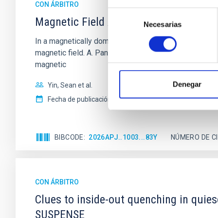
CON ÁRBITRO
Selección
Magnetic Field Alignment with Dense C
Necesarias
de
consentimiento
In a magnetically dominated model of star formation,
magnetic field. A. Pandhi et al. showed instead, howe
magnetic
Denegar
Yin, Sean et al.
Fecha de publicación:
5
2026
BIBCODE
2026APJ..1003...83Y
NÚMERO DE C
CON ÁRBITRO
Clues to inside-out quenching in quie
SUSPENSE