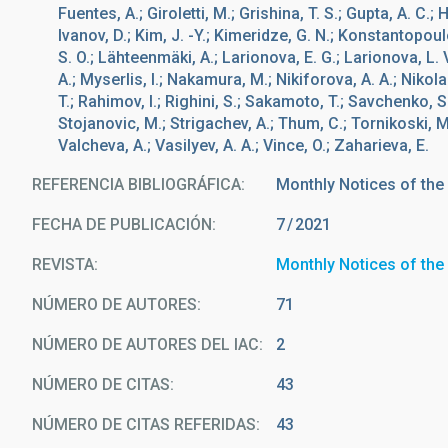
Fuentes, A.; Giroletti, M.; Grishina, T. S.; Gupta, A. C.; 
Ivanov, D.; Kim, J. -Y.; Kimeridze, G. N.; Konstantopoul
S. O.; Lähteenmäki, A.; Larionova, E. G.; Larionova, L. 
A.; Myserlis, I.; Nakamura, M.; Nikiforova, A. A.; Nikol
T.; Rahimov, I.; Righini, S.; Sakamoto, T.; Savchenko, S
Stojanovic, M.; Strigachev, A.; Thum, C.; Tornikoski, M.; T
Valcheva, A.; Vasilyev, A. A.; Vince, O.; Zaharieva, E.
REFERENCIA BIBLIOGRÁFICA
Monthly Notices of the
FECHA DE PUBLICACIÓN:
7
2021
REVISTA
Monthly Notices of the
NÚMERO DE AUTORES
71
NÚMERO DE AUTORES DEL IAC
2
NÚMERO DE CITAS
43
NÚMERO DE CITAS REFERIDAS
43