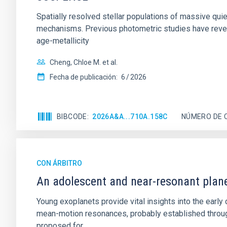
Spatially resolved stellar populations of massive qu
mechanisms. Previous photometric studies have reveal
age-metallicity
Cheng, Chloe M. et al.
Fecha de publicación:
6
2026
BIBCODE
2026A&A...710A.158C
NÚMERO DE 
CON ÁRBITRO
An adolescent and near-resonant plan
Young exoplanets provide vital insights into the ear
mean-motion resonances, probably established through
proposed for