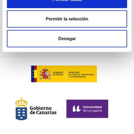
BIBCODE
2026NATAS..10..818W
Permitir la selección
NÚMERO DE CITAS
0
Denegar