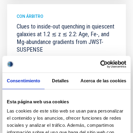
CON ÁRBITRO
Clues to inside-out quenching in quiescent
galaxies at 1.2 ≲ z ≲ 2.2: Age, Fe-, and
Mg-abundance gradients from JWST-
SUSPENSE
Spatially resolved stellar populations of massive
quiescent galaxies at cosmic noon provide powerful
insights into star-formation quenching and stellar
mass assembly mechanisms. Previous photometric
Consentimiento
Detalles
Acerca de las cookies
studies have revealed that the cores of these
galaxies are redder than their outskirts. However,
spectroscopy is needed to break the age-metallicity
Esta página web usa cookies
Cheng, Chloe M. et al.
Las cookies de este sitio web se usan para personalizar
el contenido y los anuncios, ofrecer funciones de redes
Fecha de publicación:
6
2026
sociales y analizar el tráfico. Además, compartimos
información sobre el uso que haga del sitio web con