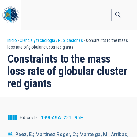
Pasar
al
contenido
principal
Sobrescribir
Inicio
Ciencia y tecnología
Publicaciones
Constraints to the mass
loss rate of globular cluster red giants
enlaces
Constraints to the mass
de
loss rate of globular cluster
ayuda
red giants
a
la
navegación
Bibcode
1990A&A...231...95P
Paez, E.; Martinez Roger, C.; Manteiga, M.; Arribas,