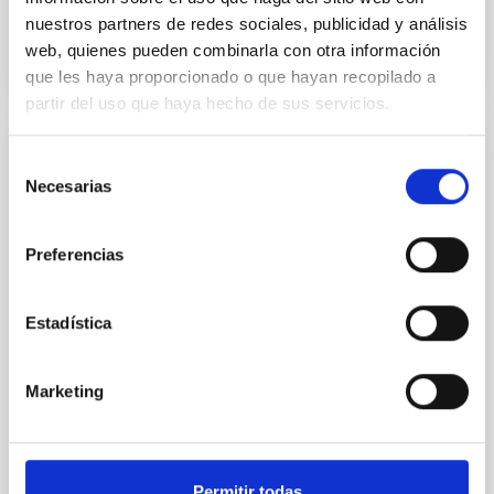
BIBCODE
2026A&A...710A.158C
nuestros partners de redes sociales, publicidad y análisis
web, quienes pueden combinarla con otra información
NÚMERO DE CITAS
7
que les haya proporcionado o que hayan recopilado a
partir del uso que haya hecho de sus servicios.
CON ÁRBITRO
Selección
Necesarias
de
An adolescent and near-resonant planetary
consentimiento
system near the end of photoevaporation
Preferencias
Young exoplanets provide vital insights into the early
dynamical and atmospheric evolution of planetary
systems. Many multi-planet systems younger than
Estadística
100 Myr exhibit mean-motion resonances, probably
established through convergent disk migration. Over
time, however, these resonant chains are often
Marketing
disrupted, mirroring the Nice model proposed for
Wang, Mu-Tian et al.
Fecha de publicación:
6
2026
Permitir todas