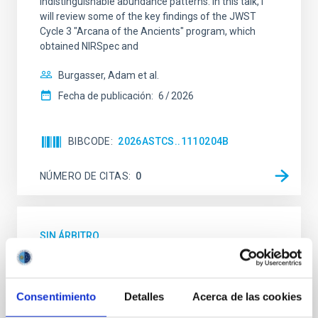
indistinguishable abundance patterns. In this talk, I
will review some of the key findings of the JWST
Cycle 3 "Arcana of the Ancients" program, which
obtained NIRSpec and
Burgasser, Adam et al.
Fecha de publicación:
6
2026
BIBCODE
2026ASTCS..1110204B
NÚMERO DE CITAS
0
SIN ÁRBITRO
Lava Lamps: A survey to search for
silicate vapor atmospheres in the ultra-hot
terrestrial planet population
Consentimiento
Detalles
Acerca de las cookies