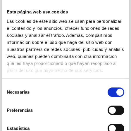
Ultra-hot rocky exoplanets above 1700 K may
possess dayside temperatures that are hot enough
Esta página web usa cookies
to have their surfaces vaporize and become a silicate
vapor atmosphere. Secondary eclipse thermal
Las cookies de este sitio web se usan para personalizar
emission can efficiently probe for the presence of
el contenido y los anuncios, ofrecer funciones de redes
these atmospheres on a rocky planet. We observed
sociales y analizar el tráfico. Además, compartimos
single JWST MIRI/LRS secondary eclipses for 10
información sobre el uso que haga del sitio web con
ultra-hot
nuestros partners de redes sociales, publicidad y análisis
web, quienes pueden combinarla con otra información
Smith, Cole et al.
que les haya proporcionado o que hayan recopilado a
Fecha de publicación:
6
2026
partir del uso que haya hecho de sus servicios.
BIBCODE
2026ASTCS..1160088S
Selección
Necesarias
de
NÚMERO DE CITAS
0
consentimiento
Preferencias
SIN ÁRBITRO
Estadística