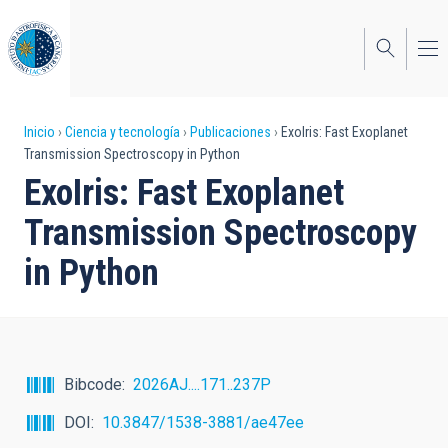
Pasar
al
contenido
principal
Sobrescribir
Inicio
Ciencia y tecnología
Publicaciones
ExoIris: Fast Exoplanet
Transmission Spectroscopy in Python
enlaces
ExoIris: Fast Exoplanet
de
Transmission Spectroscopy
ayuda
in Python
a
la
navegación
Bibcode
2026AJ....171..237P
DOI
10.3847/1538-3881/ae47ee