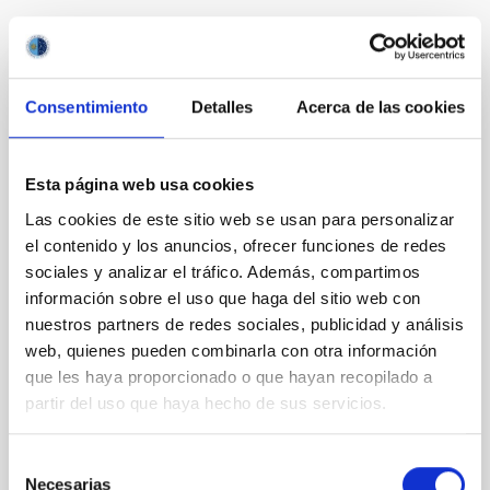
Te puede interesar
Consentimiento
Detalles
Acerca de las cookies
CON ÁRBITRO
The impact of star formation histories on
the inner dark matter density slopes of
Esta página web usa cookies
galaxies
Las cookies de este sitio web se usan para personalizar
Aims. We aim to investigate the connection between
el contenido y los anuncios, ofrecer funciones de redes
star formation histories (SFHs) and the inner dark
sociales y analizar el tráfico. Además, compartimos
matter density profiles of simulated galaxies. In
información sobre el uso que haga del sitio web con
particular, we tested whether the burstiness and
nuestros partners de redes sociales, publicidad y análisis
temporal distribution of star formation influence the
web, quienes pueden combinarla con otra información
formation of cored versus cuspy dark matter profiles.
que les haya proporcionado o que hayan recopilado a
Methods. We homogeneously analysed
partir del uso que haya hecho de sus servicios.
Sarrato-Alós, J. et al.
Fecha de publicación:
6
2026
Selección
Necesarias
de