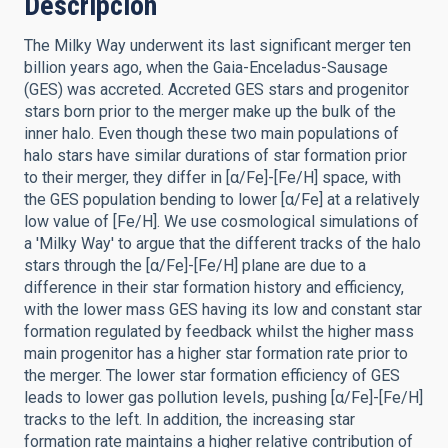
Descripción
The Milky Way underwent its last significant merger ten
billion years ago, when the Gaia-Enceladus-Sausage
(GES) was accreted. Accreted GES stars and progenitor
stars born prior to the merger make up the bulk of the
inner halo. Even though these two main populations of
halo stars have similar durations of star formation prior
to their merger, they differ in [α/Fe]-[Fe/H] space, with
the GES population bending to lower [α/Fe] at a relatively
low value of [Fe/H]. We use cosmological simulations of
a 'Milky Way' to argue that the different tracks of the halo
stars through the [α/Fe]-[Fe/H] plane are due to a
difference in their star formation history and efficiency,
with the lower mass GES having its low and constant star
formation regulated by feedback whilst the higher mass
main progenitor has a higher star formation rate prior to
the merger. The lower star formation efficiency of GES
leads to lower gas pollution levels, pushing [α/Fe]-[Fe/H]
tracks to the left. In addition, the increasing star
formation rate maintains a higher relative contribution of