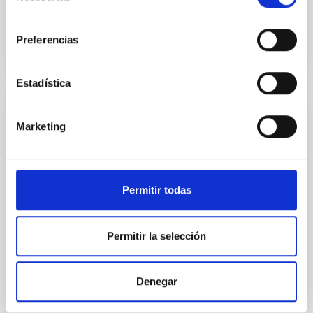
consentimiento
BIBCODE
2026A&A...710A..95S
Preferencias
NÚMERO DE CITAS
1
Estadística
CON ÁRBITRO
Marketing
Joining forces: 30 years of optical
monitoring of the Einstein Cross
We present extended optical monitoring of the
Permitir todas
quadruply-imaged gravitationally lensed quasar QSO
2237+0305, the Einstein Cross, including
observations from different observatories in both
Permitir la selección
hemispheres and using a new photometric
technique. This technique uses a region far enough
from the lens system to accurately determine the
Denegar
sky background level