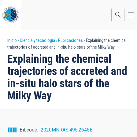
Pasar
al
contenido
principal
Sobrescribir
Inicio
Ciencia y tecnología
Publicaciones
Explaining the chemical
trajectories of accreted and in-situ halo stars of the Milky Way
enlaces
Explaining the chemical
de
trajectories of accreted and
ayuda
in-situ halo stars of the
a
Milky Way
la
navegación
Bibcode
2020MNRAS.495.2645B