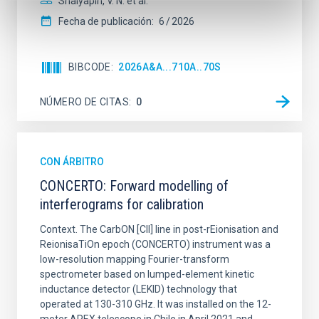
Shalyapin, V. N. et al.
Fecha de publicación:
6
2026
BIBCODE
2026A&A...710A..70S
NÚMERO DE CITAS
0
CON ÁRBITRO
CONCERTO: Forward modelling of
interferograms for calibration
Context. The CarbON [CII] line in post-rEionisation and
ReionisaTiOn epoch (CONCERTO) instrument was a
low-resolution mapping Fourier-transform
spectrometer based on lumped-element kinetic
inductance detector (LEKID) technology that
operated at 130-310 GHz. It was installed on the 12-