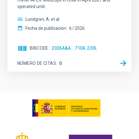
meter APEX telescope in Chile in April 2021 and
operated until
Lundgren, A. et al.
Fecha de publicación:
6
2026
BIBCODE
2026A&A...710A.230L
NÚMERO DE CITAS
0