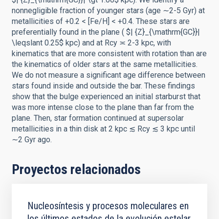
nonnegligible fraction of younger stars (age ∼2-5 Gyr) at
metallicities of +0.2 < [Fe/H] < +0.4. These stars are
preferentially found in the plane ( $| {Z}_{\mathrm{GC}}|
\leqslant 0.25$ kpc) and at Rcy ≍ 2-3 kpc, with
kinematics that are more consistent with rotation than are
the kinematics of older stars at the same metallicities.
We do not measure a significant age difference between
stars found inside and outside the bar. These findings
show that the bulge experienced an initial starburst that
was more intense close to the plane than far from the
plane. Then, star formation continued at supersolar
metallicities in a thin disk at 2 kpc ≲ Rcy ≲ 3 kpc until
∼2 Gyr ago.
Proyectos relacionados
Nucleosíntesis y procesos moleculares en
los últimos estados de la evolución estelar