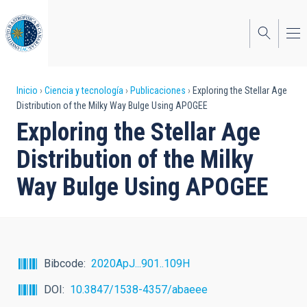
Pasar
al
contenido
principal
Sobrescribir
Inicio
Ciencia y tecnología
Publicaciones
Exploring the Stellar Age
Distribution of the Milky Way Bulge Using APOGEE
enlaces
Exploring the Stellar Age
de
Distribution of the Milky
ayuda
Way Bulge Using APOGEE
a
la
navegación
Bibcode
2020ApJ...901..109H
DOI
10.3847/1538-4357/abaeee