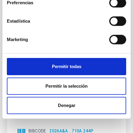
Preferencias
CON ÁRBITRO
Photonic integrated circuits for astronomy:
A formal description of an integrated
Estadística
photonics-based wavefront sensor (IP-
WFS)
Marketing
Context. Solar wavefront sensing has been a
challenge for astrophysical instrumentalists, due to
the low contrast between the Sun and the sky
background compared to night-time observations,
Permitir todas
which limits the performance of adaptive optics
systems. Aims. Wavefront correction in solar physics
requires the analysis of extended images;
Permitir la selección
meanwhile, at
Portero-Rodríguez, D. et al.
Denegar
Fecha de publicación:
6
2026
BIBCODE
2026A&A...710A.244P