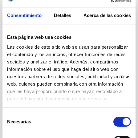
planets around G dwarf hosts
As part of the KESPRINT collaboration, we present
Consentimiento
Detalles
Acerca de las cookies
the discovery and characterization of three
exoplanets in the sub-Neptune to super-Neptune
regime, spanning key regions of the exo-Neptunian
Esta página web usa cookies
landscape. TOI-1472 c and TOI-1648 b are newly
Las cookies de este sitio web se usan para personalizar
discovered sub-Neptunes, while TOI-1472 b is a
previously known super-Neptune for which we
el contenido y los anuncios, ofrecer funciones de redes
provide an improved
sociales y analizar el tráfico. Además, compartimos
información sobre el uso que haga del sitio web con
Carleo, Ilaria et al.
nuestros partners de redes sociales, publicidad y análisis
Fecha de publicación:
7
2026
web, quienes pueden combinarla con otra información
que les haya proporcionado o que hayan recopilado a
partir del uso que haya hecho de sus servicios.
BIBCODE
2026MNRAS.549F1958C
Selección
NÚMERO DE CITAS
1
Necesarias
de
consentimiento