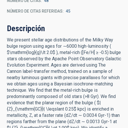
NÚMERO DE CITAS
48
NÚMERO DE CITAS REFERIDAS
45
Descripción
We present stellar age distributions of the Milky Way
bulge region using ages for ∼6000 high-luminosity (
$\mathrm{log}(g)\lt 2.0$ ), metal-rich ([Fe/H] ≥ -0.5) bulge
stars observed by the Apache Point Observatory Galactic
Evolution Experiment. Ages are derived using The
Cannon label-transfer method, trained on a sample of
nearby luminous giants with precise parallaxes for which
we obtain ages using a Bayesian isochrone-matching
technique. We find that the metal-rich bulge is
predominantly composed of old stars (>8 Gyr). We find
evidence that the planar region of the bulge ( $|
{Z}_{\mathrm{GC}}| \leqslant 0.25$ kpc) is enriched in
metallicity, Z, at a faster rate (dZ/dt ∼ 0.0034 Gyr-1) than
regions farther from the plane (dZ/dt ∼ 0.0013 Gyr-1 at
$| {Z}_{\mathrm{GC}}| \gt 1.00$ kpc). We identify a