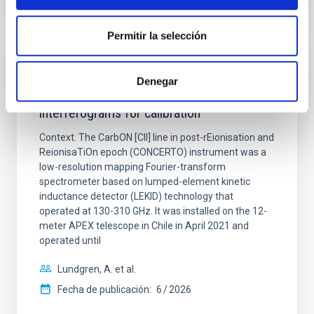
NÚMERO DE CITAS
0
Permitir la selección
CON ÁRBITRO
Denegar
CONCERTO: Forward modelling of
interferograms for calibration
Context. The CarbON [CII] line in post-rEionisation and
ReionisaTiOn epoch (CONCERTO) instrument was a
low-resolution mapping Fourier-transform
spectrometer based on lumped-element kinetic
inductance detector (LEKID) technology that
operated at 130-310 GHz. It was installed on the 12-
meter APEX telescope in Chile in April 2021 and
operated until
Lundgren, A. et al.
Fecha de publicación:
6
2026