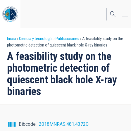
Pasar
al
contenido
principal
Sobrescribir
Inicio
Ciencia y tecnología
Publicaciones
A feasibility study on the
photometric detection of quiescent black hole X-ray binaries
enlaces
A feasibility study on the
de
photometric detection of
ayuda
quiescent black hole X-ray
a
binaries
la
navegación
Bibcode
2018MNRAS.481.4372C