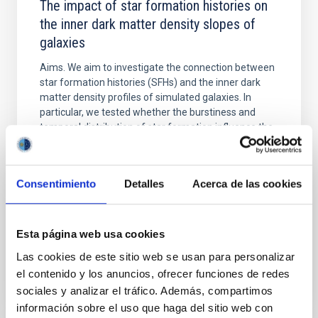
The impact of star formation histories on
the inner dark matter density slopes of
galaxies
Aims. We aim to investigate the connection between
star formation histories (SFHs) and the inner dark
matter density profiles of simulated galaxies. In
particular, we tested whether the burstiness and
temporal distribution of star formation influence the
formation of cored versus cuspy dark matter profiles.
Methods. We homogeneously analysed
Consentimiento
Detalles
Acerca de las cookies
Sarrato-Alós, J. et al.
Fecha de publicación:
6
2026
Esta página web usa cookies
BIBCODE
2026A&A...710A..95S
Las cookies de este sitio web se usan para personalizar
el contenido y los anuncios, ofrecer funciones de redes
NÚMERO DE CITAS
1
sociales y analizar el tráfico. Además, compartimos
información sobre el uso que haga del sitio web con