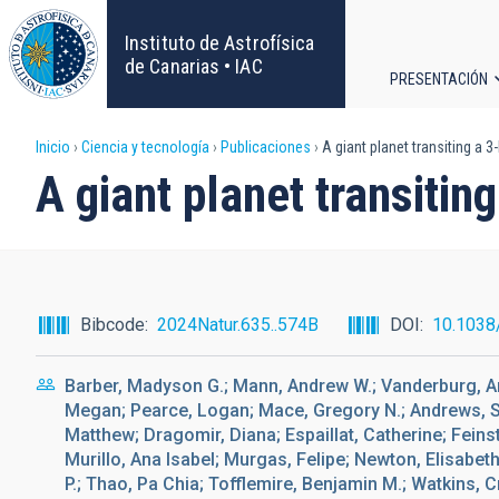
Pasar
al
Instituto de Astrofísica
contenido
de Canarias • IAC
PRESENTACIÓN
principal
Navega
Sobrescribir
Inicio
Ciencia y tecnología
Publicaciones
A giant planet transiting a 3
principa
A giant planet transitin
enlaces
de
ayuda
Bibcode
2024Natur.635..574B
DOI
10.1038
a
Barber, Madyson G.; Mann, Andrew W.; Vanderburg, An
la
Megan; Pearce, Logan; Mace, Gregory N.; Andrews, Sea
Matthew; Dragomir, Diana; Espaillat, Catherine; Feinst
navegación
Murillo, Ana Isabel; Murgas, Felipe; Newton, Elisabeth
P.; Thao, Pa Chia; Tofflemire, Benjamin M.; Watkins, Cr