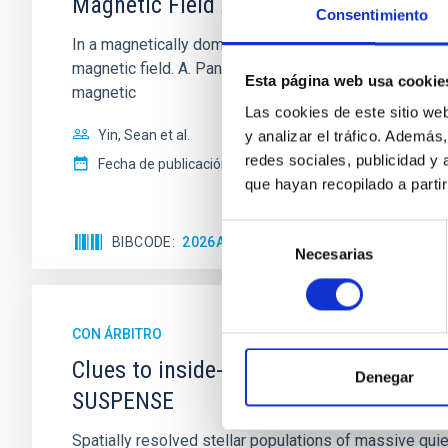
Magnetic Field Alignment with Dense C
Consentimiento
In a magnetically dominated model of star formation,
magnetic field. A. Pandhi et al. showed instead, howe
Esta página web usa cookie
magnetic
Las cookies de este sitio we
Yin, Sean et al.
y analizar el tráfico. Ademá
redes sociales, publicidad y
Fecha de publicación:
5
2026
que hayan recopilado a parti
Selección
BIBCODE
2026APJ..1003...83Y
NÚMERO DE C
Necesarias
de
consentimiento
CON ÁRBITRO
Clues to inside-out quenching in quie
Denegar
SUSPENSE
Spatially resolved stellar populations of massive qu