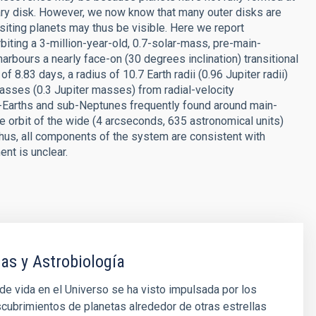
ary disk. However, we now know that many outer disks are
siting planets may thus be visible. Here we report
iting a 3-million-year-old, 0.7-solar-mass, pre-main-
arbours a nearly face-on (30 degrees inclination) transitional
 8.83 days, a radius of 10.7 Earth radii (0.96 Jupiter radii)
asses (0.3 Jupiter masses) from radial-velocity
-Earths and sub-Neptunes frequently found around main-
e orbit of the wide (4 arcseconds, 635 astronomical units)
hus, all components of the system are consistent with
ent is unclear.
as y Astrobiología
e vida en el Universo se ha visto impulsada por los
cubrimientos de planetas alrededor de otras estrellas