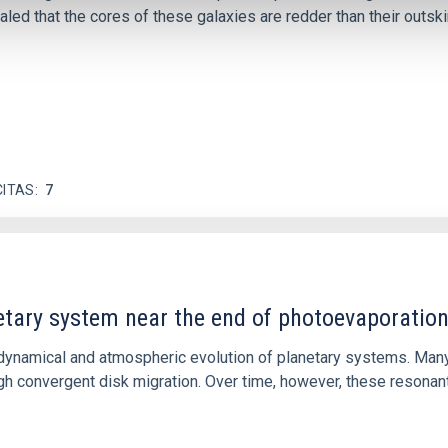
ed that the cores of these galaxies are redder than their outsk
CITAS
7
etary system near the end of photoevaporatio
ly dynamical and atmospheric evolution of planetary systems. Ma
 convergent disk migration. Over time, however, these resonant 