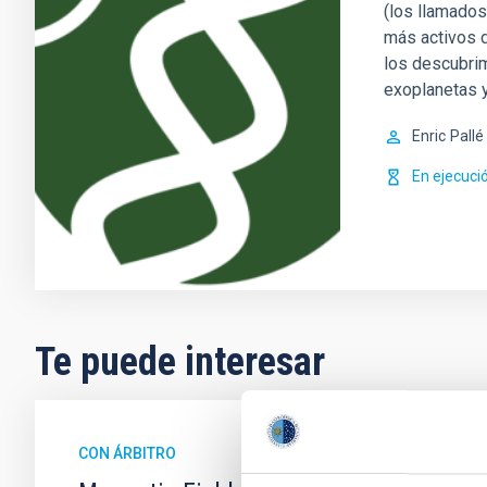
(los llamados
más activos d
los descubri
exoplanetas 
Enric
Pallé
En ejecuci
Te puede interesar
CON ÁRBITRO