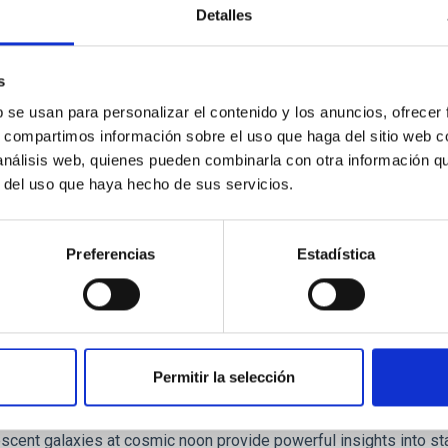
ores in the Transition between Cloud and Cor
Detalles
 we expect to see alignments between the magnetic field orienta
ver, that the orientation of cores and their angular momentum vec
s
b se usan para personalizar el contenido y los anuncios, ofrecer
s, compartimos información sobre el uso que haga del sitio web 
 análisis web, quienes pueden combinarla con otra información q
r del uso que haya hecho de sus servicios.
ITAS
0
Preferencias
Estadística
scent galaxies at 1.2 ≲ z ≲ 2.2: Age, Fe-, an
Permitir la selección
iescent galaxies at cosmic noon provide powerful insights into 