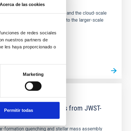
e Scales
Acerca de las cookies
tion of star-forming dense cores and the cloud-scale
tors appear random with respect to the larger-scale
 funciones de redes sociales
con nuestros partners de
ue les haya proporcionado o
Marketing
d Mg-abundance gradients from JWST-
Permitir todas
star-formation quenching and stellar mass assembly