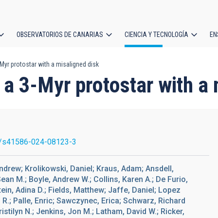
OBSERVATORIOS DE CANARIAS
CIENCIA Y TECNOLOGÍA
EN
ción
-Myr protostar with a misaligned disk
l
g a 3-Myr protostar with a
/s41586-024-08123-3
drew; Krolikowski, Daniel; Kraus, Adam; Ansdell,
n M.; Boyle, Andrew W.; Collins, Karen A.; De Furio,
ein, Adina D.; Fields, Matthew; Jaffe, Daniel; Lopez
 R.; Palle, Enric; Sawczynec, Erica; Schwarz, Richard
istilyn N.; Jenkins, Jon M.; Latham, David W.; Ricker,