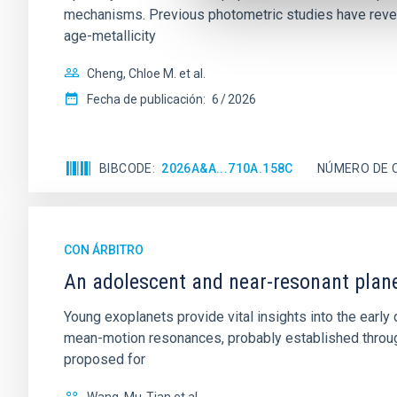
mechanisms. Previous photometric studies have reveal
age-metallicity
Cheng, Chloe M. et al.
Fecha de publicación:
6
2026
BIBCODE
2026A&A...710A.158C
NÚMERO DE 
CON ÁRBITRO
An adolescent and near-resonant plan
Young exoplanets provide vital insights into the ear
mean-motion resonances, probably established through
proposed for