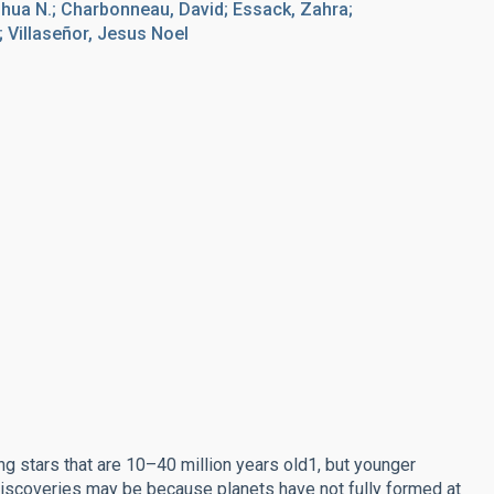
hua N.; Charbonneau, David; Essack, Zahra;
; Villaseñor, Jesus Noel
g stars that are 10–40 million years old1, but younger
 discoveries may be because planets have not fully formed at