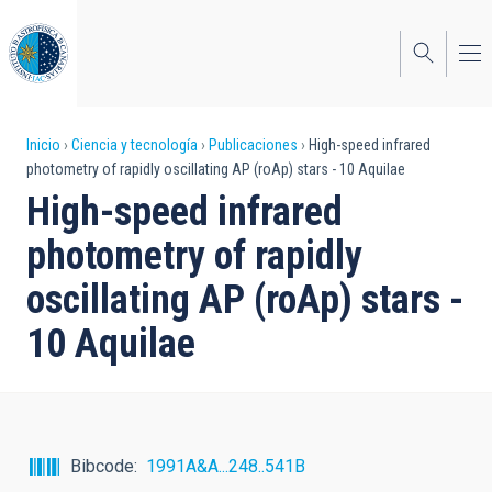
Pasar
al
contenido
principal
Sobrescribir
Inicio
Ciencia y tecnología
Publicaciones
High-speed infrared
photometry of rapidly oscillating AP (roAp) stars - 10 Aquilae
enlaces
High-speed infrared
de
photometry of rapidly
ayuda
oscillating AP (roAp) stars -
a
10 Aquilae
la
navegación
Bibcode
1991A&A...248..541B