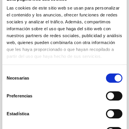
insights into star-formation quenching and stellar
mass assembly mechanisms. Previous photometric
Las cookies de este sitio web se usan para personalizar
studies have revealed that the cores of these
el contenido y los anuncios, ofrecer funciones de redes
galaxies are redder than their outskirts. However,
sociales y analizar el tráfico. Además, compartimos
spectroscopy is needed to break the age-metallicity
información sobre el uso que haga del sitio web con
nuestros partners de redes sociales, publicidad y análisis
Cheng, Chloe M. et al.
web, quienes pueden combinarla con otra información
Fecha de publicación:
6
2026
que les haya proporcionado o que hayan recopilado a
partir del uso que haya hecho de sus servicios.
BIBCODE
2026A&A...710A.158C
Selección
NÚMERO DE CITAS
7
Necesarias
de
consentimiento
Preferencias
CON ÁRBITRO
An adolescent and near-resonant planetary
Estadística
system near the end of photoevaporation
Young exoplanets provide vital insights into the early