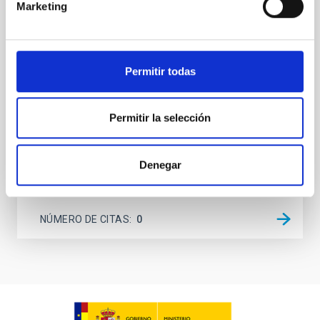
Marketing
dynamical and atmospheric evolution of planetary
systems. Many multi-planet systems younger than
100 Myr exhibit mean-motion resonances, probably
established through convergent disk migration. Over
Permitir todas
time, however, these resonant chains are often
disrupted, mirroring the Nice model proposed for
Permitir la selección
Wang, Mu-Tian et al.
Fecha de publicación:
6
2026
Denegar
BIBCODE
2026NATAS..10..818W
NÚMERO DE CITAS
0