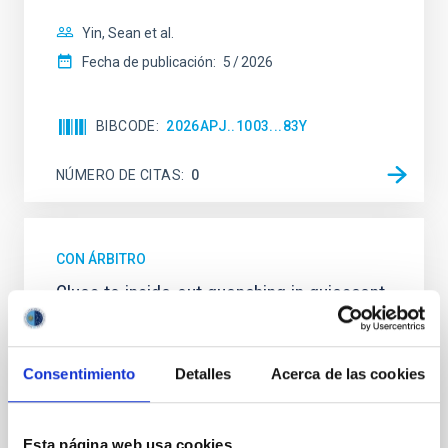
Yin, Sean et al.
Fecha de publicación:
5
2026
BIBCODE
2026APJ..1003...83Y
NÚMERO DE CITAS
0
CON ÁRBITRO
Clues to inside-out quenching in quiescent
galaxies at 1.2 ≲ z ≲ 2.2: Age, Fe-, and
Mg-abundance gradients from JWST-
SUSPENSE
Consentimiento
Detalles
Acerca de las cookies
Spatially resolved stellar populations of massive
quiescent galaxies at cosmic noon provide powerful
Esta página web usa cookies