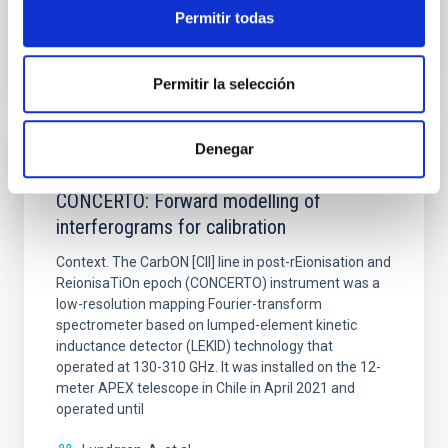
Permitir todas
BIBCODE
2026A&A...710A..70S
NÚMERO DE CITAS
0
Permitir la selección
Denegar
CON ÁRBITRO
CONCERTO: Forward modelling of
interferograms for calibration
Context. The CarbON [CII] line in post-rEionisation and
ReionisaTiOn epoch (CONCERTO) instrument was a
low-resolution mapping Fourier-transform
spectrometer based on lumped-element kinetic
inductance detector (LEKID) technology that
operated at 130-310 GHz. It was installed on the 12-
meter APEX telescope in Chile in April 2021 and
operated until