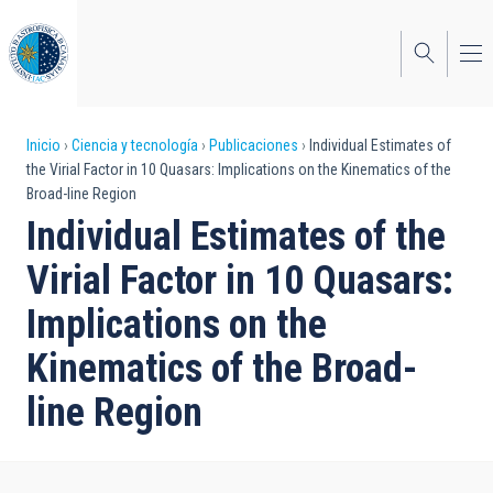
Pasar
al
contenido
principal
Sobrescribir
Inicio
Ciencia y tecnología
Publicaciones
Individual Estimates of
the Virial Factor in 10 Quasars: Implications on the Kinematics of the
enlaces
Broad-line Region
de
Individual Estimates of the
ayuda
Virial Factor in 10 Quasars:
a
Implications on the
la
Kinematics of the Broad-
navegación
line Region