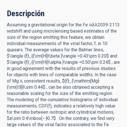
Descripción
Assuming a gravitational origin for the Fe iiiλλ2039-2113
redshift and using microlensing based estimates of the
size of the region emitting this feature, we obtain
individual measurements of the virial factor, f, in 10
quasars. The average values for the Balmer lines,
$\langle {f}_{{\rm{H}}\beta }\rangle =0.43\pm 0.20$ and
$\langle {f}_{{\rm{H}}\alpha }\rangle =0.50\pm 0.24$ , are
in good agreement with the results of previous studies
for objects with lines of comparable widths. In the case
of Mg ii, consistent results, ${f}_{\mathrm{Mg}
{\rm{II}}}\sim 0.44$ , can be also obtained accepting a
reasonable scaling for the size of the emitting region.
The modeling of the cumulative histograms of individual
measurements, CDF(f), indicates a relatively high value
for the ratio between isotropic and cylindrical motions,
$a\sim 0.4\mbox{--}0.7$ . On the contrary, we find very
large values of the virial factor associated to the Fe