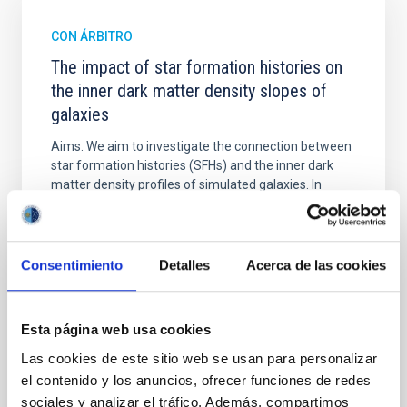
CON ÁRBITRO
The impact of star formation histories on
the inner dark matter density slopes of
galaxies
Aims. We aim to investigate the connection between
star formation histories (SFHs) and the inner dark
matter density profiles of simulated galaxies. In
particular, we tested whether the burstiness and
temporal distribution of star formation influence the
formation of cored versus cuspy dark matter profiles.
Methods. We homogeneously analysed
Consentimiento
Detalles
Acerca de las cookies
Sarrato-Alós, J. et al.
Fecha de publicación:
6
2026
Esta página web usa cookies
Las cookies de este sitio web se usan para personalizar
el contenido y los anuncios, ofrecer funciones de redes
BIBCODE
2026A&A...710A..95S
sociales y analizar el tráfico. Además, compartimos