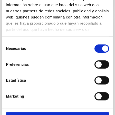
información sobre el uso que haga del sitio web con
NÚMERO DE CITAS
1
nuestros partners de redes sociales, publicidad y análisis
web, quienes pueden combinarla con otra información
que les haya proporcionado o que hayan recopilado a
CON ÁRBITRO
partir del uso que haya hecho de sus servicios.
Joining forces: 30 years of optical
monitoring of the Einstein Cross
Selección
Necesarias
de
We present extended optical monitoring of the
consentimiento
quadruply-imaged gravitationally lensed quasar QSO
2237+0305, the Einstein Cross, including
Preferencias
observations from different observatories in both
hemispheres and using a new photometric
technique. This technique uses a region far enough
Estadística
from the lens system to accurately determine the
sky background level
Marketing
Shalyapin, V. N. et al.
Fecha de publicación:
6
2026