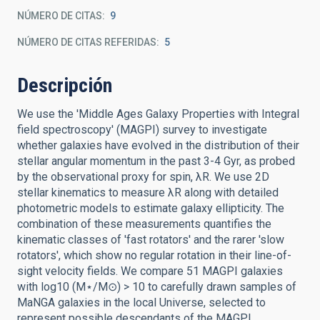
NÚMERO DE CITAS
9
NÚMERO DE CITAS REFERIDAS
5
Descripción
We use the 'Middle Ages Galaxy Properties with Integral
field spectroscopy' (MAGPI) survey to investigate
whether galaxies have evolved in the distribution of their
stellar angular momentum in the past 3-4 Gyr, as probed
by the observational proxy for spin, λR. We use 2D
stellar kinematics to measure λR along with detailed
photometric models to estimate galaxy ellipticity. The
combination of these measurements quantifies the
kinematic classes of 'fast rotators' and the rarer 'slow
rotators', which show no regular rotation in their line-of-
sight velocity fields. We compare 51 MAGPI galaxies
with log10 (M⋆/M⊙) > 10 to carefully drawn samples of
MaNGA galaxies in the local Universe, selected to
represent possible descendants of the MAGPI