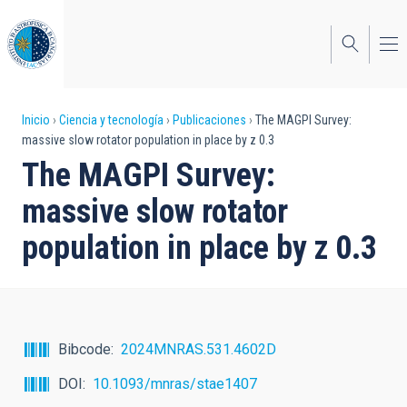
Pasar
al
contenido
principal
Sobrescribir
Inicio
Ciencia y tecnología
Publicaciones
The MAGPI Survey:
massive slow rotator population in place by z 0.3
enlaces
The MAGPI Survey:
de
massive slow rotator
ayuda
population in place by z 0.3
a
la
navegación
Bibcode
2024MNRAS.531.4602D
DOI
10.1093/mnras/stae1407