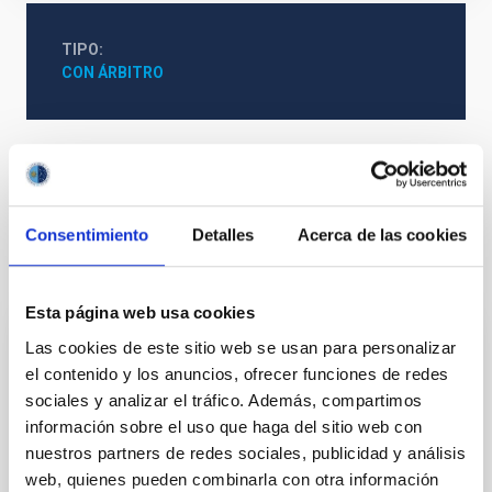
TIPO
CON ÁRBITRO
Formación y Evolución de Galaxias (FYEG)
Consentimiento
Detalles
Acerca de las cookies
Te puede interesar
Esta página web usa cookies
Las cookies de este sitio web se usan para personalizar
CON ÁRBITRO
el contenido y los anuncios, ofrecer funciones de redes
Magnetic Field Alignment with Dense
sociales y analizar el tráfico. Además, compartimos
Cores in the Transition between Cloud and
información sobre el uso que haga del sitio web con
Core Scales
nuestros partners de redes sociales, publicidad y análisis
web, quienes pueden combinarla con otra información
In a magnetically dominated model of star formation,