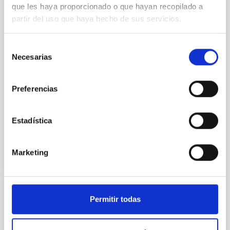
que les haya proporcionado o que hayan recopilado a
we expect to see alignments between the magnetic
partir del uso que haya hecho de sus servicios.
field orientation of star-forming dense cores and the
cloud-scale magnetic field. A. Pandhi et al. showed
instead, however, that the orientation of cores and
Selección
their angular momentum vectors appear random
Necesarias
de
with respect to the larger-scale magnetic
consentimiento
Yin, Sean et al.
Preferencias
Fecha de publicación:
5
2026
Estadística
BIBCODE
2026APJ..1003...83Y
Marketing
NÚMERO DE CITAS
0
Permitir todas
CON ÁRBITRO
Clues to inside-out quenching in quiescent