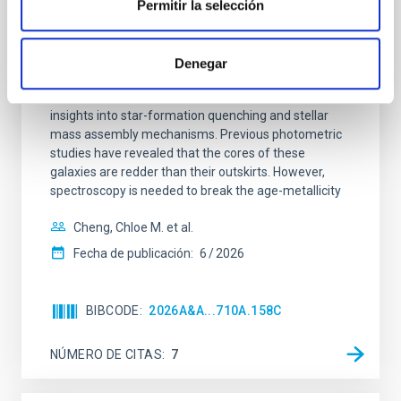
galaxies at 1.2 ≲ z ≲ 2.2: Age, Fe-, and
Permitir la selección
Mg-abundance gradients from JWST-
SUSPENSE
Denegar
Spatially resolved stellar populations of massive
quiescent galaxies at cosmic noon provide powerful
insights into star-formation quenching and stellar
mass assembly mechanisms. Previous photometric
studies have revealed that the cores of these
galaxies are redder than their outskirts. However,
spectroscopy is needed to break the age-metallicity
Cheng, Chloe M. et al.
Fecha de publicación:
6
2026
BIBCODE
2026A&A...710A.158C
NÚMERO DE CITAS
7