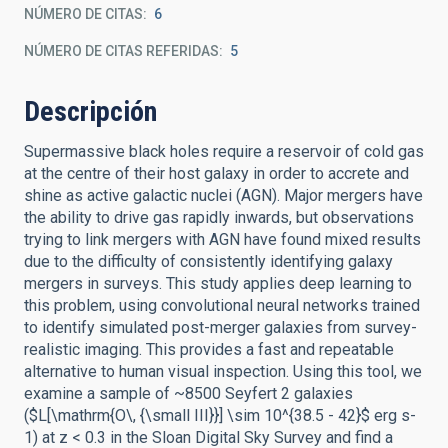
NÚMERO DE CITAS
6
NÚMERO DE CITAS REFERIDAS
5
Descripción
Supermassive black holes require a reservoir of cold gas
at the centre of their host galaxy in order to accrete and
shine as active galactic nuclei (AGN). Major mergers have
the ability to drive gas rapidly inwards, but observations
trying to link mergers with AGN have found mixed results
due to the difficulty of consistently identifying galaxy
mergers in surveys. This study applies deep learning to
this problem, using convolutional neural networks trained
to identify simulated post-merger galaxies from survey-
realistic imaging. This provides a fast and repeatable
alternative to human visual inspection. Using this tool, we
examine a sample of ~8500 Seyfert 2 galaxies
($L[\mathrm{O\, {\small III}}] \sim 10^{38.5 - 42}$ erg s-
1) at z < 0.3 in the Sloan Digital Sky Survey and find a