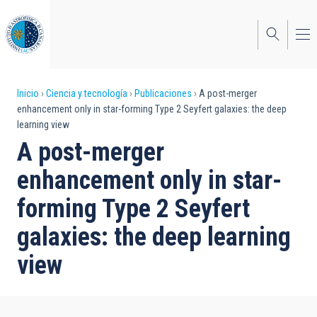
Pasar
al
contenido
principal
Sobrescribir
Inicio
Ciencia y tecnología
Publicaciones
A post-merger
enhancement only in star-forming Type 2 Seyfert galaxies: the deep
enlaces
learning view
de
A post-merger
ayuda
enhancement only in star-
a
forming Type 2 Seyfert
la
galaxies: the deep learning
navegación
view