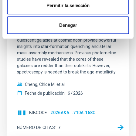
Permitir la selección
galaxies at 1.2 ≲ z ≲ 2.2: Age, Fe-, and
Mg-abundance gradients from JWST-
SUSPENSE
Denegar
Spatially resolved stellar populations of massive
quiescent galaxies at cosmic noon provide powerful
insights into star-formation quenching and stellar
mass assembly mechanisms. Previous photometric
studies have revealed that the cores of these
galaxies are redder than their outskirts. However,
spectroscopy is needed to break the age-metallicity
Cheng, Chloe M. et al.
Fecha de publicación:
6
2026
BIBCODE
2026A&A...710A.158C
NÚMERO DE CITAS
7