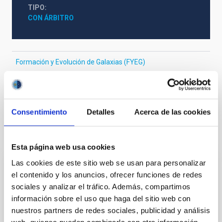
TIPO
CON ÁRBITRO
Formación y Evolución de Galaxias (FYEG)
Instrumentación infrarroja
Instrumentación visible
Galaxias
Consentimiento
Detalles
Acerca de las cookies
Te puede interesar
Esta página web usa cookies
Las cookies de este sitio web se usan para personalizar
CON ÁRBITRO
el contenido y los anuncios, ofrecer funciones de redes
sociales y analizar el tráfico. Además, compartimos
Magnetic Field Alignment with Dense
información sobre el uso que haga del sitio web con
Cores in the Transition between Cloud and
nuestros partners de redes sociales, publicidad y análisis
Core Scales