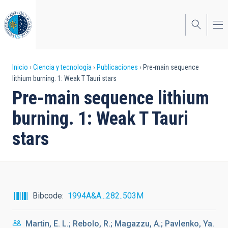
Pasar
al
contenido
principal
Sobrescribir
Inicio
Ciencia y tecnología
Publicaciones
Pre-main sequence
lithium burning. 1: Weak T Tauri stars
enlaces
Pre-main sequence lithium
de
burning. 1: Weak T Tauri
ayuda
stars
a
la
navegación
Bibcode
1994A&A...282..503M
Martin, E. L.; Rebolo, R.; Magazzu, A.; Pavlenko, Ya.