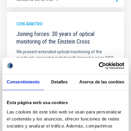
CON ÁRBITRO
Joining forces: 30 years of optical
monitoring of the Einstein Cross
We present extended optical monitoring of the
quadruply-imaged gravitationally lensed quasar QSO
2237+0305, the Einstein Cross, including
observations from different observatories in both
hemispheres and using a new photometric
Consentimiento
Detalles
Acerca de las cookies
technique. This technique uses a region far enough
from the lens system to accurately determine the
sky background level
Esta página web usa cookies
Shalyapin, V. N. et al.
Las cookies de este sitio web se usan para personalizar
Fecha de publicación:
6
2026
el contenido y los anuncios, ofrecer funciones de redes
sociales y analizar el tráfico. Además, compartimos