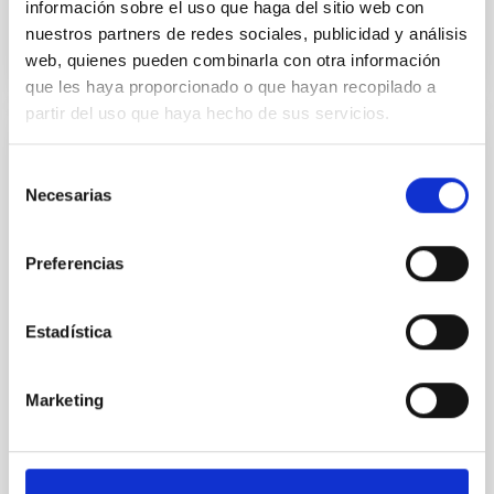
información sobre el uso que haga del sitio web con
BIBCODE
2026A&A...710A..70S
nuestros partners de redes sociales, publicidad y análisis
web, quienes pueden combinarla con otra información
NÚMERO DE CITAS
0
que les haya proporcionado o que hayan recopilado a
partir del uso que haya hecho de sus servicios.
CON ÁRBITRO
Selección
CONCERTO: Forward modelling of
Necesarias
de
interferograms for calibration
consentimiento
Context. The CarbON [CII] line in post-rEionisation and
Preferencias
ReionisaTiOn epoch (CONCERTO) instrument was a
low-resolution mapping Fourier-transform
Estadística
spectrometer based on lumped-element kinetic
inductance detector (LEKID) technology that
operated at 130-310 GHz. It was installed on the 12-
Marketing
meter APEX telescope in Chile in April 2021 and
operated until
Lundgren, A. et al.