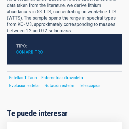
data taken from the literature, we derive lithium
abundances in 53 TTS, concentrating on weak-line TTS
(WTTS). The sample spans the range in spectral types
from KO-M3, approximately corresponding to masses
between 1.2 and 0.2 solar mass.
TIPO
CON ÁRBITRO
Estellas T Tauri
Fotometría ultravioleta
Evolución estelar
Rotación estelar
Telescopios
Te puede interesar