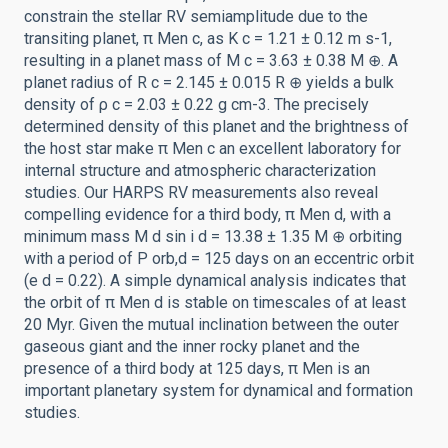
constrain the stellar RV semiamplitude due to the
transiting planet, π Men c, as K c = 1.21 ± 0.12 m s-1,
resulting in a planet mass of M c = 3.63 ± 0.38 M ⊕. A
planet radius of R c = 2.145 ± 0.015 R ⊕ yields a bulk
density of ρ c = 2.03 ± 0.22 g cm-3. The precisely
determined density of this planet and the brightness of
the host star make π Men c an excellent laboratory for
internal structure and atmospheric characterization
studies. Our HARPS RV measurements also reveal
compelling evidence for a third body, π Men d, with a
minimum mass M d sin i d = 13.38 ± 1.35 M ⊕ orbiting
with a period of P orb,d = 125 days on an eccentric orbit
(e d = 0.22). A simple dynamical analysis indicates that
the orbit of π Men d is stable on timescales of at least
20 Myr. Given the mutual inclination between the outer
gaseous giant and the inner rocky planet and the
presence of a third body at 125 days, π Men is an
important planetary system for dynamical and formation
studies.