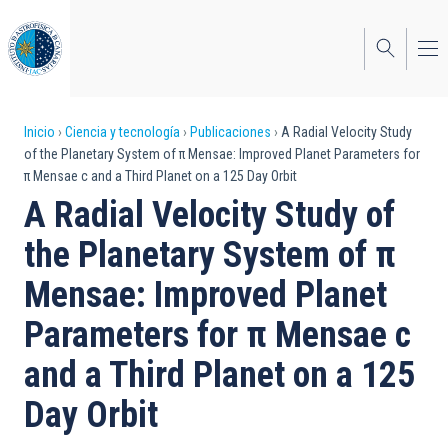
Pasar
al
contenido
principal
Sobrescribir
Inicio
Ciencia y tecnología
Publicaciones
A Radial Velocity Study
of the Planetary System of π Mensae: Improved Planet Parameters for
enlaces
π Mensae c and a Third Planet on a 125 Day Orbit
de
A Radial Velocity Study of
ayuda
the Planetary System of π
a
Mensae: Improved Planet
la
Parameters for π Mensae c
navegación
and a Third Planet on a 125
Day Orbit