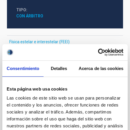
TIPO
CON ÁRBITRO
Física estelar e interestelar (FEEI)
Sistema Solar y Sistemas Planetarios (SEYSS)
Sistemas de exoplanetas
Consentimiento
Detalles
Acerca de las cookies
Te puede interesar
Esta página web usa cookies
Las cookies de este sitio web se usan para personalizar
el contenido y los anuncios, ofrecer funciones de redes
CON ÁRBITRO
sociales y analizar el tráfico. Además, compartimos
Magnetic Field Alignment with Dense
información sobre el uso que haga del sitio web con
Cores in the Transition between Cloud and
nuestros partners de redes sociales, publicidad y análisis