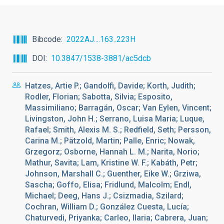
Bibcode
2022AJ....163..223H
DOI
10.3847/1538-3881/ac5dcb
Hatzes, Artie P.; Gandolfi, Davide; Korth, Judith;
Rodler, Florian; Sabotta, Silvia; Esposito,
Massimiliano; Barragán, Oscar; Van Eylen, Vincent;
Livingston, John H.; Serrano, Luisa Maria; Luque,
Rafael; Smith, Alexis M. S.; Redfield, Seth; Persson,
Carina M.; Pätzold, Martin; Palle, Enric; Nowak,
Grzegorz; Osborne, Hannah L. M.; Narita, Norio;
Mathur, Savita; Lam, Kristine W. F.; Kabáth, Petr;
Johnson, Marshall C.; Guenther, Eike W.; Grziwa,
Sascha; Goffo, Elisa; Fridlund, Malcolm; Endl,
Michael; Deeg, Hans J.; Csizmadia, Szilard;
Cochran, William D.; González Cuesta, Lucía;
Chaturvedi, Priyanka; Carleo, Ilaria; Cabrera, Juan;