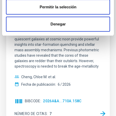
Clues to inside-out quenching in quiescent
Permitir la selección
galaxies at 1.2 ≲ z ≲ 2.2: Age, Fe-, and
Mg-abundance gradients from JWST-
SUSPENSE
Denegar
Spatially resolved stellar populations of massive
quiescent galaxies at cosmic noon provide powerful
insights into star-formation quenching and stellar
mass assembly mechanisms. Previous photometric
studies have revealed that the cores of these
galaxies are redder than their outskirts. However,
spectroscopy is needed to break the age-metallicity
Cheng, Chloe M. et al.
Fecha de publicación:
6
2026
BIBCODE
2026A&A...710A.158C
NÚMERO DE CITAS
7