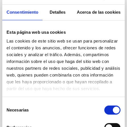
Magnetic Field Alignment with Dense
Cores in the Transition between Cloud and
Consentimiento
Detalles
Acerca de las cookies
Core Scales
In a magnetically dominated model of star formation,
Esta página web usa cookies
we expect to see alignments between the magnetic
field orientation of star-forming dense cores and the
Las cookies de este sitio web se usan para personalizar
cloud-scale magnetic field. A. Pandhi et al. showed
el contenido y los anuncios, ofrecer funciones de redes
instead, however, that the orientation of cores and
sociales y analizar el tráfico. Además, compartimos
their angular momentum vectors appear random
información sobre el uso que haga del sitio web con
with respect to the larger-scale magnetic
nuestros partners de redes sociales, publicidad y análisis
web, quienes pueden combinarla con otra información
Yin, Sean et al.
que les haya proporcionado o que hayan recopilado a
Fecha de publicación:
5
2026
partir del uso que haya hecho de sus servicios.
BIBCODE
2026APJ..1003...83Y
Selección
Necesarias
de
NÚMERO DE CITAS
0
consentimiento