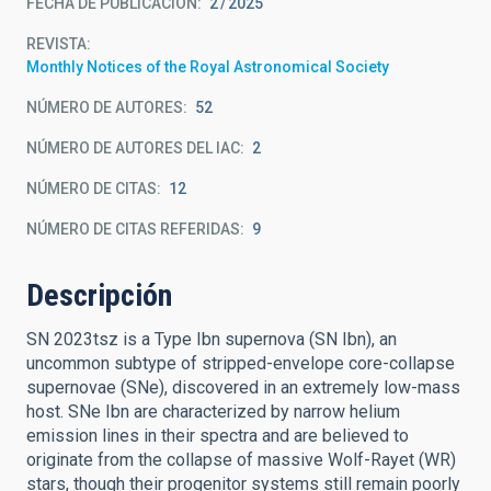
FECHA DE PUBLICACIÓN:
2
2025
REVISTA
Monthly Notices of the Royal Astronomical Society
NÚMERO DE AUTORES
52
NÚMERO DE AUTORES DEL IAC
2
NÚMERO DE CITAS
12
NÚMERO DE CITAS REFERIDAS
9
Descripción
SN 2023tsz is a Type Ibn supernova (SN Ibn), an
uncommon subtype of stripped-envelope core-collapse
supernovae (SNe), discovered in an extremely low-mass
host. SNe Ibn are characterized by narrow helium
emission lines in their spectra and are believed to
originate from the collapse of massive Wolf-Rayet (WR)
stars, though their progenitor systems still remain poorly