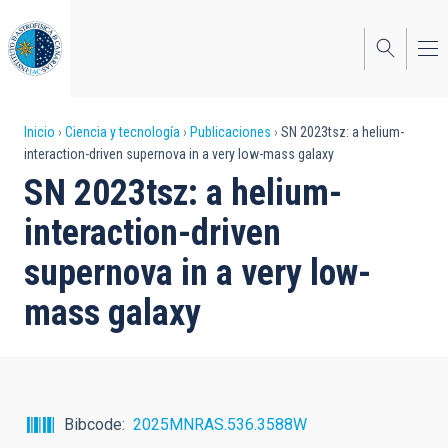
Pasar
al
contenido
principal
Sobrescribir
Inicio
Ciencia y tecnología
Publicaciones
SN 2023tsz: a helium-
interaction-driven supernova in a very low-mass galaxy
enlaces
SN 2023tsz: a helium-
de
interaction-driven
ayuda
supernova in a very low-
a
mass galaxy
la
navegación
Bibcode
2025MNRAS.536.3588W