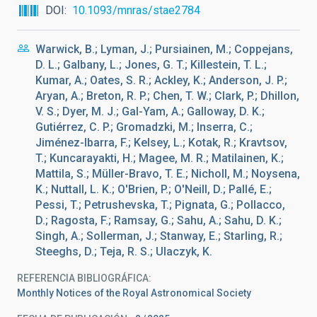
DOI
10.1093/mnras/stae2784
Warwick, B.; Lyman, J.; Pursiainen, M.; Coppejans,
D. L.; Galbany, L.; Jones, G. T.; Killestein, T. L.;
Kumar, A.; Oates, S. R.; Ackley, K.; Anderson, J. P.;
Aryan, A.; Breton, R. P.; Chen, T. W.; Clark, P.; Dhillon,
V. S.; Dyer, M. J.; Gal-Yam, A.; Galloway, D. K.;
Gutiérrez, C. P.; Gromadzki, M.; Inserra, C.;
Jiménez-Ibarra, F.; Kelsey, L.; Kotak, R.; Kravtsov,
T.; Kuncarayakti, H.; Magee, M. R.; Matilainen, K.;
Mattila, S.; Müller-Bravo, T. E.; Nicholl, M.; Noysena,
K.; Nuttall, L. K.; O'Brien, P.; O'Neill, D.; Pallé, E.;
Pessi, T.; Petrushevska, T.; Pignata, G.; Pollacco,
D.; Ragosta, F.; Ramsay, G.; Sahu, A.; Sahu, D. K.;
Singh, A.; Sollerman, J.; Stanway, E.; Starling, R.;
Steeghs, D.; Teja, R. S.; Ulaczyk, K.
REFERENCIA BIBLIOGRÁFICA
Monthly Notices of the Royal Astronomical Society