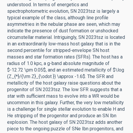
understood. In terms of energetics and
spectrophotometric evolution, SN 2023tsz is largely a
typical example of the class, although line profile
asymmetries in the nebular phase are seen, which may
indicate the presence of dust formation or unshocked
circumstellar material. Intriguingly, SN 2023tsz is located
in an extraordinarily low-mass host galaxy that is in the
second percentile for stripped-envelope SN host
masses and star formation rates (SFRs). The host has a
radius of 1.0 kpc, a g-band absolute magnitude of
$-12.72 \pm 0.05$, and an estimated metallicity of $\log
(Z_{*}/{\rm Z}_{\odot }) \approx -1.6$. The SFR and
metallicity of the host galaxy raise questions about the
progenitor of SN 2023tsz. The low SFR suggests that a
star with sufficient mass to evolve into a WR would be
uncommon in this galaxy. Further, the very low metallicity
is a challenge for single stellar evolution to enable H and
He stripping of the progenitor and produce an SN Ibn
explosion. The host galaxy of SN 2023tsz adds another
piece to the ongoing puzzle of SNe Ibn progenitors, and