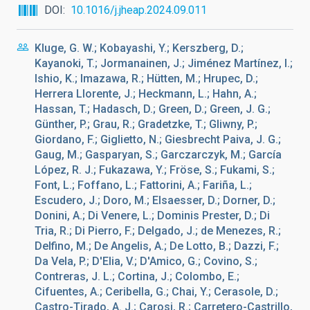
DOI
10.1016/j.jheap.2024.09.011
Kluge, G. W.; Kobayashi, Y.; Kerszberg, D.;
Kayanoki, T.; Jormanainen, J.; Jiménez Martínez, I.;
Ishio, K.; Imazawa, R.; Hütten, M.; Hrupec, D.;
Herrera Llorente, J.; Heckmann, L.; Hahn, A.;
Hassan, T.; Hadasch, D.; Green, D.; Green, J. G.;
Günther, P.; Grau, R.; Gradetzke, T.; Gliwny, P.;
Giordano, F.; Giglietto, N.; Giesbrecht Paiva, J. G.;
Gaug, M.; Gasparyan, S.; Garczarczyk, M.; García
López, R. J.; Fukazawa, Y.; Fröse, S.; Fukami, S.;
Font, L.; Foffano, L.; Fattorini, A.; Fariña, L.;
Escudero, J.; Doro, M.; Elsaesser, D.; Dorner, D.;
Donini, A.; Di Venere, L.; Dominis Prester, D.; Di
Tria, R.; Di Pierro, F.; Delgado, J.; de Menezes, R.;
Delfino, M.; De Angelis, A.; De Lotto, B.; Dazzi, F.;
Da Vela, P.; D'Elia, V.; D'Amico, G.; Covino, S.;
Contreras, J. L.; Cortina, J.; Colombo, E.;
Cifuentes, A.; Ceribella, G.; Chai, Y.; Cerasole, D.;
Castro-Tirado, A. J.; Carosi, R.; Carretero-Castrillo,