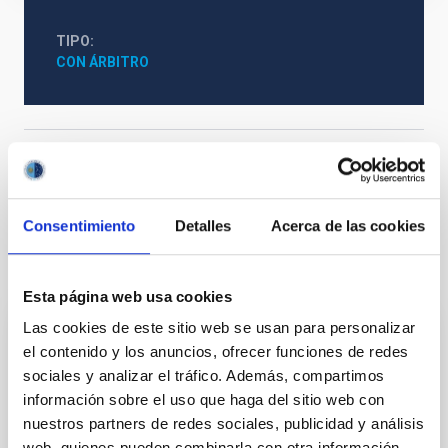
TIPO
CON ÁRBITRO
Cosmología y Astropartículas (CYA)
Astronomía de rayos gamma
Consentimiento
Detalles
Acerca de las cookies
Te puede interesar
Esta página web usa cookies
Las cookies de este sitio web se usan para personalizar
CON ÁRBITRO
el contenido y los anuncios, ofrecer funciones de redes
Magnetic Field Alignment with Dense
sociales y analizar el tráfico. Además, compartimos
información sobre el uso que haga del sitio web con
Cores in the Transition between Cloud and
nuestros partners de redes sociales, publicidad y análisis
Core Scales
web, quienes pueden combinarla con otra información