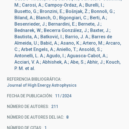
M.; Carosi, A.; Campoy-Ordaz, A.; Burelli, I.;
Busetto, G.; Bronzini, E.; Bošnjak, Ž.; Bonnoli, G.;
Biland, A.; Blanch, O.; Bigongiari, C.; Berti, A.;
Besenrieder, J.; Bernardini, E.; Bernete, J.;
Bednarek, W.; Becerra González, J.; Baxter, J.;
Bautista, A.; Batković, I.; Barrio, J. A.; Barres de
Almeida, U.; Babić, A.; Asano, K.; Artero, M.; Arcaro,
C.; Arbet Engels, A.; Aniello, T.; Ansoldi, S.;
Antonelli, L. A.; Agudo, I.; Aguasca-Cabot, A.;
Acciari, V. A.; Abhishek, A.; Abe, S.; Abhir, J.; Kouch,
P. M. et al.
REFERENCIA BIBLIOGRÁFICA
Journal of High Energy Astrophysics
FECHA DE PUBLICACIÓN:
11
2024
NÚMERO DE AUTORES
211
NÚMERO DE AUTORES DEL IAC
8
NÚMERO DE CITAS
1