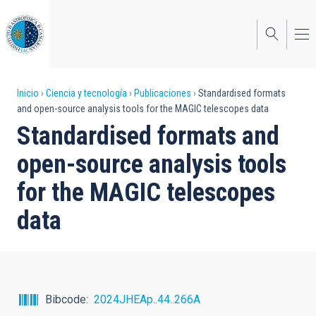
Pasar
al
contenido
principal
Sobrescribir
Inicio
Ciencia y tecnología
Publicaciones
Standardised formats
and open-source analysis tools for the MAGIC telescopes data
enlaces
Standardised formats and
de
open-source analysis tools
ayuda
for the MAGIC telescopes
a
data
la
navegación
Bibcode
2024JHEAp..44..266A