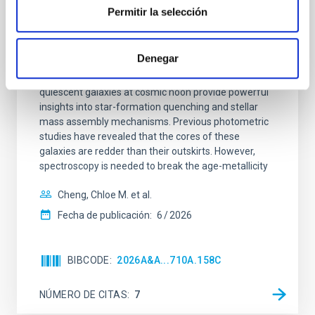
Permitir la selección
galaxies at 1.2 ≲ z ≲ 2.2: Age, Fe-, and
Mg-abundance gradients from JWST-
SUSPENSE
Denegar
Spatially resolved stellar populations of massive
quiescent galaxies at cosmic noon provide powerful
insights into star-formation quenching and stellar
mass assembly mechanisms. Previous photometric
studies have revealed that the cores of these
galaxies are redder than their outskirts. However,
spectroscopy is needed to break the age-metallicity
Cheng, Chloe M. et al.
Fecha de publicación:
6
2026
BIBCODE
2026A&A...710A.158C
NÚMERO DE CITAS
7