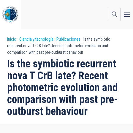
Pasar
al
contenido
principal
Sobrescribir
Inicio
Ciencia y tecnología
Publicaciones
Is the symbiotic
recurrent nova T CrB late? Recent photometric evolution and
enlaces
comparison with past pre-outburst behaviour
de
Is the symbiotic recurrent
ayuda
nova T CrB late? Recent
a
photometric evolution and
la
comparison with past pre-
navegación
outburst behaviour