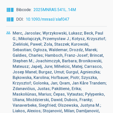
Bibcode
2025MNRAS.541L..14M
DOI
10.1093/mnrasl/slaf047
Merc, Jaroslav; Wyrzykowski, Łukasz; Beck, Paul
G.; Mikołajczyk, Przemysław J.; Kotysz, Krzysztof;
Zieliński, Paweł; Zola, Staszek; Kurowski,
Sebastian; Ogłoza, Waldemar; Drozdz, Marek;
Galdies, Charles; Hambsch, Franz-Josef; Brincat,
Stephen M.; Joachimczyk, Barbara; Bronikowski,
Mateusz; Japelj, Jure; Mihelcic, Matej; Carrasco,
Josep Manel; Burgaz, Umut; Gurgul, Agnieszka;
Bąkowska, Karolina; Hofbauer, Piotr; Szyszka,
Krzysztof; Golonka, Jan; Qvam, Jan Kåre Trandem;
Zdanavičius, Justas; Pakštienė, Erika;
Maskoliūnas, Marius; Čepas, Vytautas; Pylypenko,
Uliana; Moździerski, Dawid; Dubois, Franky;
Vanaverbeke, Siegfried; Olszewska, Justyna M.;
Liakos, Alexios; Stojanović, Milan; Damljanović,