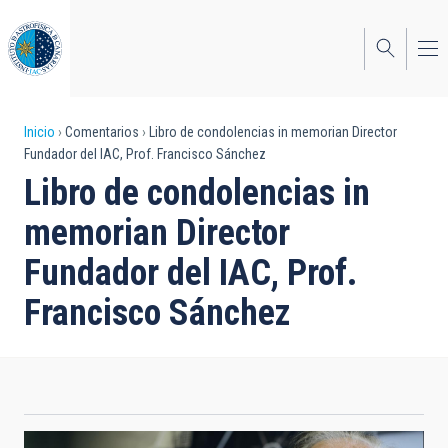
Pasar
al
contenido
principal
Sobrescribir
Inicio
Comentarios
Libro de condolencias in memorian Director
Fundador del IAC, Prof. Francisco Sánchez
enlaces
Libro de condolencias in
de
memorian Director
ayuda
Fundador del IAC, Prof.
a
Francisco Sánchez
la
navegación