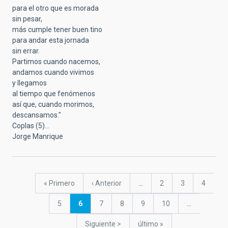
para el otro que es morada
sin pesar,
más cumple tener buen tino
para andar esta jornada
sin errar.
Partimos cuando nacemos,
andamos cuando vivimos
y llegamos
al tiempo que fenómenos
así que, cuando morimos,
descansamos."
Coplas (5)...
Jorge Manrique
Paginación
Primera
« Primero
Página
‹ Anterior
…
Página
2
Página
3
Página
4
página
anterior
Página
5
Página
6
Página
7
Página
8
Página
9
Página
10
…
actual
Siguiente
Siguiente >
última
último »