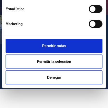
Inauguración de CosmoLab 2023-2027
Estadística
Marketing
Visita del Presidente de Canarias al IACTEC
Permitir todas
Permitir la selección
VER TODOS LOS ARCHIVOS MULTIMEDIA
Denegar