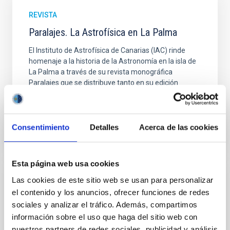
REVISTA
Paralajes. La Astrofísica en La Palma
El Instituto de Astrofísica de Canarias (IAC) rinde
homenaje a la historia de la Astronomía en la isla de
La Palma a través de su revista monográfica
Paralajes que se distribuye tanto en su edición
Fecha
02/01/2025
Consentimiento
Detalles
Acerca de las cookies
Esta página web usa cookies
Las cookies de este sitio web se usan para personalizar
REVISTA
el contenido y los anuncios, ofrecer funciones de redes
PARALAJES El Infrarrojo
sociales y analizar el tráfico. Además, compartimos
información sobre el uso que haga del sitio web con
La mayor parte de la energía que emite el Universo
es infrarroja y, por lo tanto, no podemos verla si no es
nuestros partners de redes sociales, publicidad y análisis