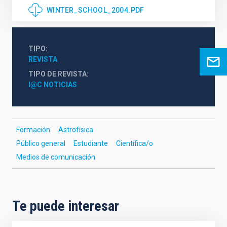
WINTER_SCHOOL_2004.PDF
TIPO
REVISTA
TIPO DE REVISTA
I@C NOTICIAS
Formación
Astrofísica
Público general
Estudiante
Científica/o
Medios de comunicación
Te puede interesar