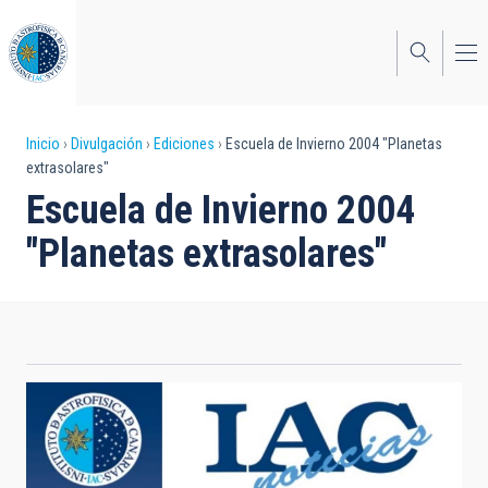
Pasar
al
contenido
principal
Sobrescribir
Inicio
Divulgación
Ediciones
Escuela de Invierno 2004 "Planetas
extrasolares"
enlaces
Escuela de Invierno 2004
de
"Planetas extrasolares"
ayuda
a
la
navegación