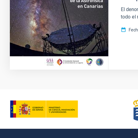
El denom
todo el
Fec