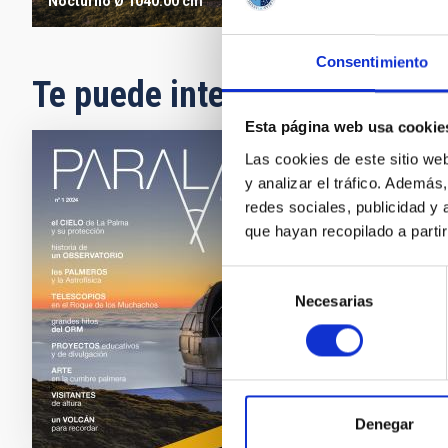
Nocturno
Ø 1040.00 cm
Consentimiento
Te puede interesar
Esta página web usa cookie
Las cookies de este sitio we
REVISTA
y analizar el tráfico. Ademá
redes sociales, publicidad y
Paral
que hayan recopilado a parti
El Insti
Selección
revista 
Necesarias
de
Fec
consentimiento
Denegar