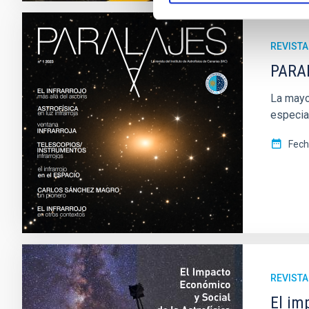
REVISTA
PARAL
La mayor
especia
Fec
REVISTA
El im