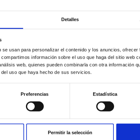
Detalles
s
b se usan para personalizar el contenido y los anuncios, ofrecer
s, compartimos información sobre el uso que haga del sitio web 
 análisis web, quienes pueden combinarla con otra información q
ajes. La Astrofísica en La Palma
r del uso que haya hecho de sus servicios.
tuto de Astrofísica de Canarias (IAC) rinde homenaje a la histori
monográfica Paralajes que se distribuye tanto en su edición
Preferencias
Estadística
ha
02/01/2025
Permitir la selección