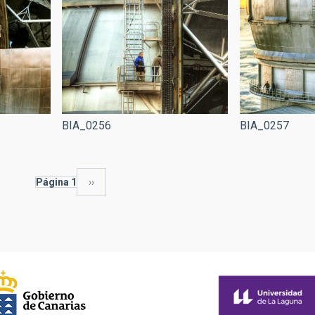
BIA_0256
BIA_0257
Página 1
Siguiente
››
página