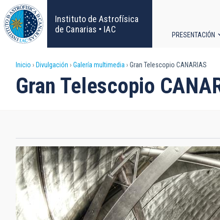
Pasar
al
Instituto de Astrofísica
contenido
de Canarias • IAC
PRESENTACIÓN
principal
Navega
Sobrescribir
Inicio
Divulgación
Galería multimedia
Gran Telescopio CANARIAS
principa
Gran Telescopio CANA
enlaces
de
ayuda
a
la
navegación