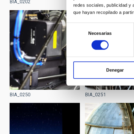
BIA_0202
BIA_0221
redes sociales, publicidad y
que hayan recopilado a parti
Selección
Necesarias
de
consentimiento
Denegar
BIA_0250
BIA_0251