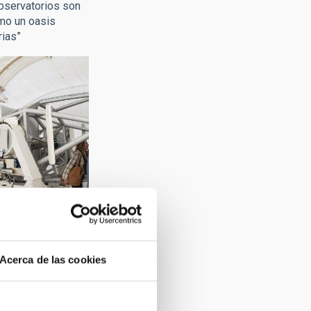
Observatorios son
omo un oasis
rias”
ARMAS MARCELO:
Acerca de las cookies
Observatorios son
omo un oasis
rias”