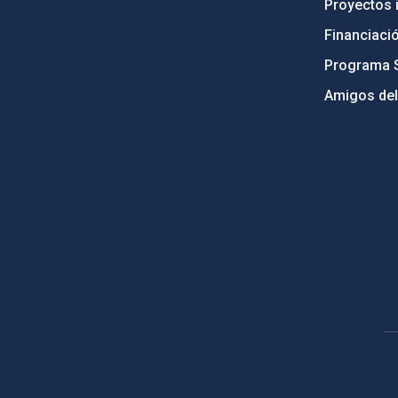
Proyectos i
Financiaci
Programa 
Amigos del
PostFooter > Newsletter link