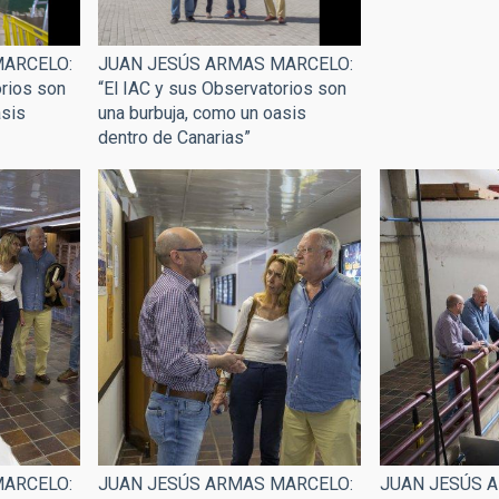
MARCELO:
JUAN JESÚS ARMAS MARCELO:
orios son
“El IAC y sus Observatorios son
asis
una burbuja, como un oasis
dentro de Canarias”
MARCELO:
JUAN JESÚS ARMAS MARCELO:
JUAN JESÚS 