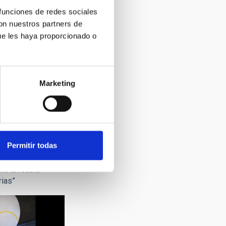
 funciones de redes sociales
con nuestros partners de
ue les haya proporcionado o
Marketing
Permitir todas
ARMAS MARCELO:
Observatorios son
omo un oasis
rias”