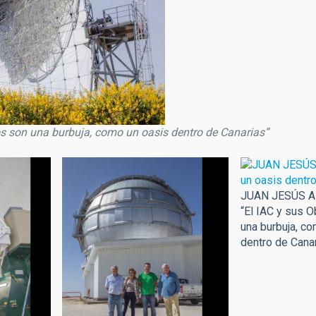
son una burbuja, como un oasis dentro de Canarias”
JUAN JESÚS 
“El IAC y sus 
una burbuja, c
dentro de Cana