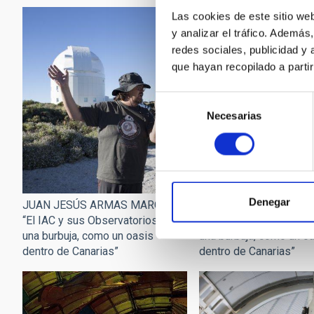
Las cookies de este sitio we
y analizar el tráfico. Ademá
redes sociales, publicidad y
que hayan recopilado a parti
Selección
Necesarias
de
consentimiento
Denegar
JUAN JESÚS ARMAS MARCELO:
JUAN JESÚS ARMAS 
“El IAC y sus Observatorios son
“El IAC y sus Observat
una burbuja, como un oasis
una burbuja, como un o
dentro de Canarias”
dentro de Canarias”