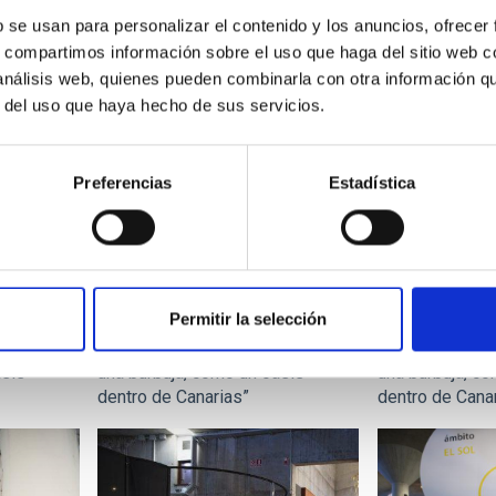
b se usan para personalizar el contenido y los anuncios, ofrecer
s, compartimos información sobre el uso que haga del sitio web 
 análisis web, quienes pueden combinarla con otra información q
r del uso que haya hecho de sus servicios.
Preferencias
Estadística
Permitir la selección
MARCELO:
JUAN JESÚS ARMAS MARCELO:
JUAN JESÚS 
orios son
“El IAC y sus Observatorios son
“El IAC y sus 
asis
una burbuja, como un oasis
una burbuja, c
dentro de Canarias”
dentro de Cana