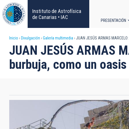
Pasar
al
Instituto de Astrofísica
contenido
de Canarias • IAC
PRESENTACIÓN
principal
Navega
Sobrescribir
Inicio
Divulgación
Galería multimedia
JUAN JESÚS ARMAS MARCELO: “El 
principa
JUAN JESÚS ARMAS MAR
enlaces
burbuja, como un oasis
de
ayuda
a
la
navegación