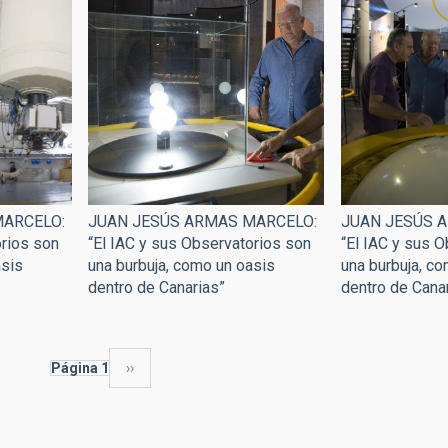
JUAN JESÚS ARMAS MARCELO:
JUAN JESÚS 
MARCELO:
“El IAC y sus Observatorios son
“El IAC y sus 
orios son
una burbuja, como un oasis
una burbuja, c
asis
dentro de Canarias”
dentro de Cana
Página 1
Siguiente
››
página