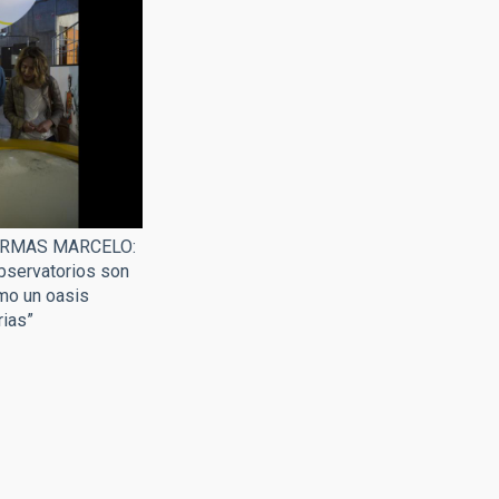
ARMAS MARCELO:
Observatorios son
omo un oasis
rias”