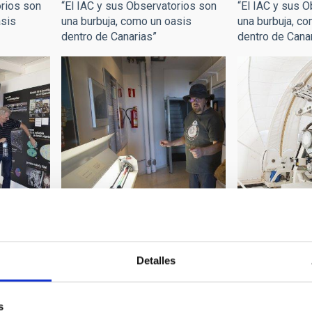
orios son
“El IAC y sus Observatorios son
“El IAC y sus 
asis
una burbuja, como un oasis
una burbuja, c
dentro de Canarias”
dentro de Cana
MARCELO:
JUAN JESÚS ARMAS MARCELO:
JUAN JESÚS 
Detalles
orios son
“El IAC y sus Observatorios son
“El IAC y sus 
asis
una burbuja, como un oasis
una burbuja, c
dentro de Canarias”
dentro de Cana
s