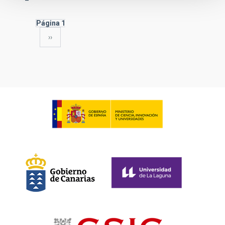
Página 1
Siguiente
››
Paginación
página