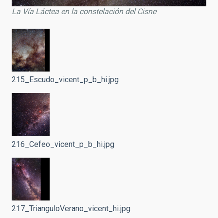
La Vía Láctea en la constelación del Cisne
215_Escudo_vicent_p_b_hi.jpg
216_Cefeo_vicent_p_b_hi.jpg
217_TrianguloVerano_vicent_hi.jpg