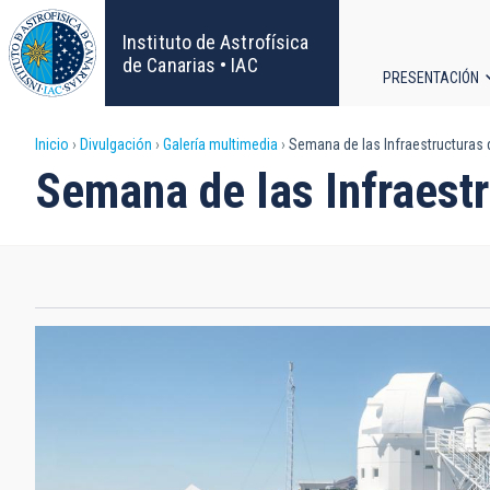
Pasar
al
Instituto de Astrofísica
contenido
de Canarias • IAC
PRESENTACIÓN
principal
Navega
Sobrescribir
Inicio
Divulgación
Galería multimedia
Semana de las Infraestructuras 
principa
Semana de las Infraestr
enlaces
de
ayuda
a
la
navegación