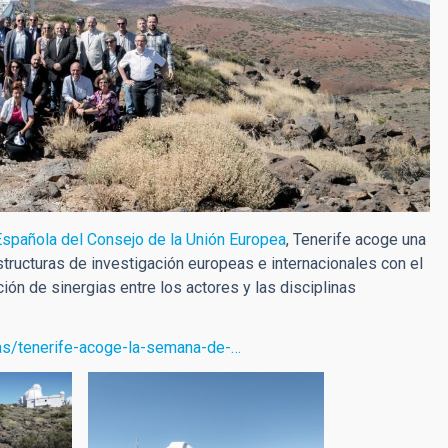
Española del Consejo de la Unión Europea
, Tenerife acoge una
estructuras de investigación europeas e internacionales con el
ción de sinergias entre los actores y las disciplinas
ias/tenerife-acoge-la-semana-de-…