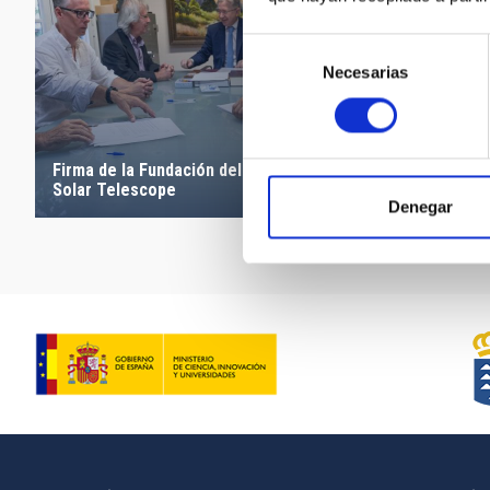
Selección
Necesarias
de
consentimiento
El secreta
Firma de la Fundación del European
Global visi
Solar Telescope
Denegar