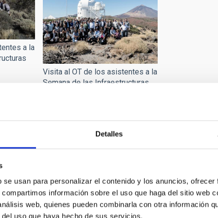
tentes a la
ructuras
Visita al OT de los asistentes a la
Semana de las Infraestructuras
de Investigación
Página
‹‹
Página 2
Detalles
anterior
s
b se usan para personalizar el contenido y los anuncios, ofrecer
s, compartimos información sobre el uso que haga del sitio web 
 análisis web, quienes pueden combinarla con otra información q
r del uso que haya hecho de sus servicios.