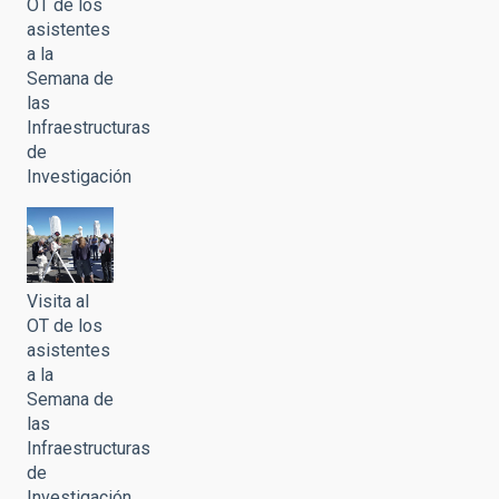
OT de los
asistentes
a la
Semana de
las
Infraestructuras
de
Investigación
Visita al
OT de los
asistentes
a la
Semana de
las
Infraestructuras
de
Investigación