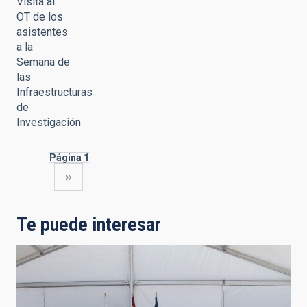
Visita al
OT de los
asistentes
a la
Semana de
las
Infraestructuras
de
Investigación
Página 1
Siguiente
››
Paginación
página
Te puede interesar