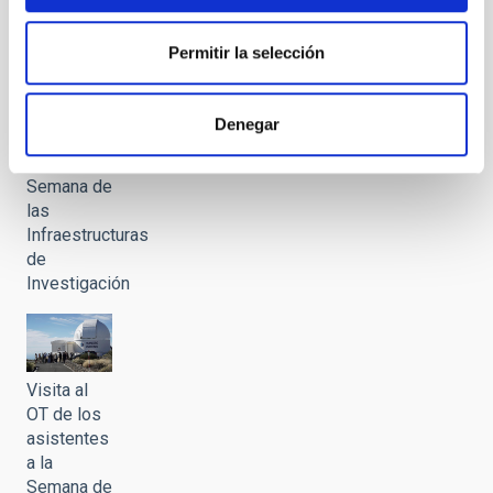
Permitir la selección
Visita al
OT de los
Denegar
asistentes
a la
Semana de
las
Infraestructuras
de
Investigación
Visita al
OT de los
asistentes
a la
Semana de