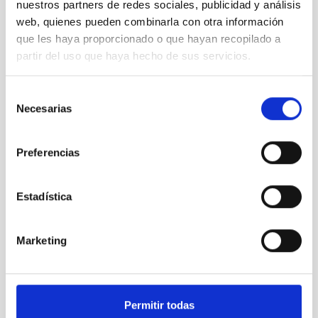
nuestros partners de redes sociales, publicidad y análisis
a la
web, quienes pueden combinarla con otra información
Semana de
que les haya proporcionado o que hayan recopilado a
las
partir del uso que haya hecho de sus servicios.
Infraestructuras
de
Investigación
Selección
Necesarias
de
consentimiento
Preferencias
Visita al
OT de los
Estadística
asistentes
a la
Semana de
Marketing
las
Infraestructuras
de
Investigación
Permitir todas