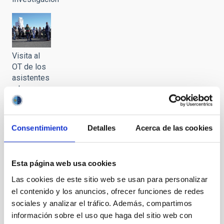
Visita al
OT de los
asistentes
a la
Semana de
las
Infraestructuras
Consentimiento
Detalles
Acerca de las cookies
de
Investigación
Esta página web usa cookies
Las cookies de este sitio web se usan para personalizar
el contenido y los anuncios, ofrecer funciones de redes
Visita al
sociales y analizar el tráfico. Además, compartimos
OT de los
información sobre el uso que haga del sitio web con
asistentes