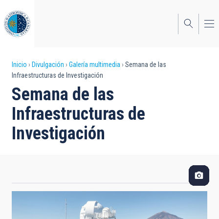
Pasar
al
contenido
principal
Sobrescribir
Inicio
Divulgación
Galería multimedia
Semana de las
Infraestructuras de Investigación
enlaces
Semana de las
de
Infraestructuras de
ayuda
Investigación
a
la
navegación