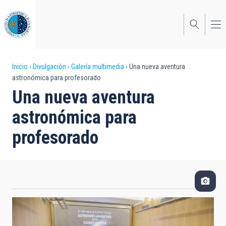
Pasar
al
contenido
principal
Sobrescribir
Inicio
Divulgación
Galería multimedia
Una nueva aventura
astronómica para profesorado
enlaces
Una nueva aventura
de
astronómica para
ayuda
profesorado
a
la
navegación