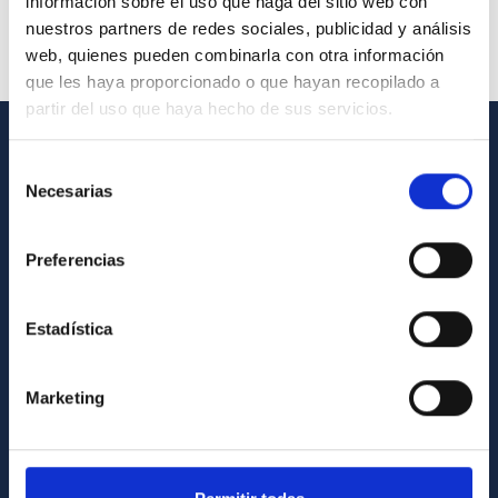
información sobre el uso que haga del sitio web con
nuestros partners de redes sociales, publicidad y análisis
web, quienes pueden combinarla con otra información
que les haya proporcionado o que hayan recopilado a
partir del uso que haya hecho de sus servicios.
INFORMACIÓN GENERAL
Selección
Necesarias
de
Contacto
consentimiento
Cómo llegar al IAC
Preferencias
Directorio de personal
Biblioteca
Estadística
Registro general
Marketing
INFORMACIÓN INSTITUCIONAL
Legislación