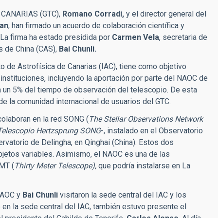
io CANARIAS (GTC),
Romano Corradi,
y el director general del
Yan
, han firmado un acuerdo de colaboración científica y
 La firma ha estado presidida por
Carmen Vela
, secretaria de
s de China (CAS),
Bai Chunli.
to de Astrofísica de Canarias (IAC), tiene como objetivo
 instituciones, incluyendo la aportación por parte del NAOC de
a un 5% del tiempo de observación del telescopio. De esta
de la comunidad internacional de usuarios del GTC.
olaboran en la red SONG (
The Stellar Observations Network
Telescopio Hertzsprung SONG
-, instalado en el Observatorio
servatorio de Delingha, en Qinghai (China). Estos dos
jetos variables. Asimismo, el NAOC es una de las
TMT (
Thirty Meter Telescope),
que podría instalarse en La
 NAOC y
Bai Chunli
visitaron la sede central del IAC y los
o en la sede central del IAC, también estuvo presente el