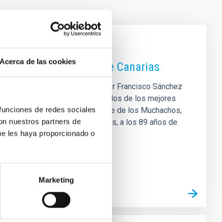
Acerca de las cookies
stituto de Astrofísica de Canarias
de su director fundador, el profesor Francisco Sánchez
gación más punteros de Europa y dos de los mejores
 funciones de redes sociales
erife; y el Observatorio del Roque de los Muchachos,
con nuestros partners de
 donde residía en los últimos años, a los 89 años de
ue les haya proporcionado o
do del profesor Sánchez es
Marketing