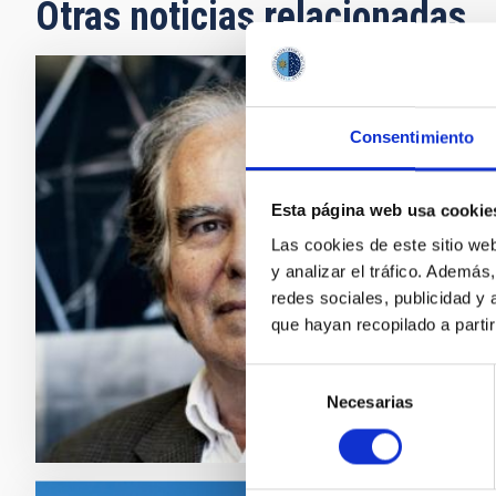
Otras noticias relacionadas
NOTA D
Consentimiento
Falle
El Insti
Esta página web usa cookie
Martíne
Las cookies de este sitio we
observa
y analizar el tráfico. Ademá
en La Pa
redes sociales, publicidad y
edad. El
que hayan recopilado a parti
Fech
Selección
Necesarias
de
consentimiento