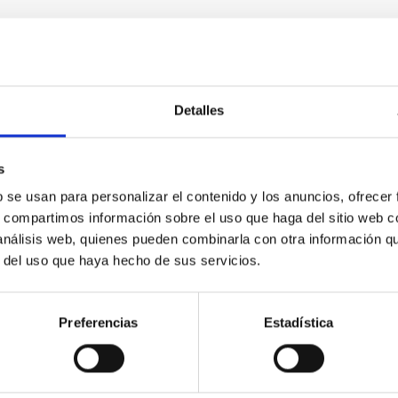
E PRENSA
Detalles
ce Francisco Sánchez, director fundador del In
tuto de Astrofísica de Canarias (IAC) comunica el fallecimiento 
s
z, quien con su tesón logró crear uno de los centros de investi
b se usan para personalizar el contenido y los anuncios, ofrecer
torios astrofísicos del mundo: el Observatorio del Teide, en Ten
s, compartimos información sobre el uso que haga del sitio web 
lma. El fallecimiento ha tenido lugar en el día de hoy en Madrid,
 análisis web, quienes pueden combinarla con otra información q
 director del IAC, Valentín Martínez Pillet, destaca que “el lega
r del uso que haya hecho de sus servicios.
a de publicación
21/10/2025 - 19:17:32
Preferencias
Estadística