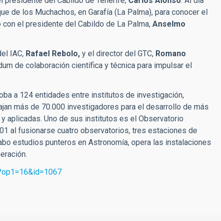
l presidente del Cabildo de Tenerife,
Carlos Alonso
. Al día
oque de los Muchachos, en Garafía (La Palma), para conocer el
o con el presidente del Cabildo de La Palma,
Anselmo
del IAC,
Rafael Rebolo,
y el director del GTC,
Romano
 de colaboración científica y técnica para impulsar el
ba a 124 entidades entre institutos de investigación,
bajan más de 70.000 investigadores para el desarrollo de más
y aplicadas. Uno de sus institutos es el Observatorio
1 al fusionarse cuatro observatorios, tres estaciones de
cabo estudios punteros en Astronomía, opera las instalaciones
eración.
hp?op1=16&id=1067