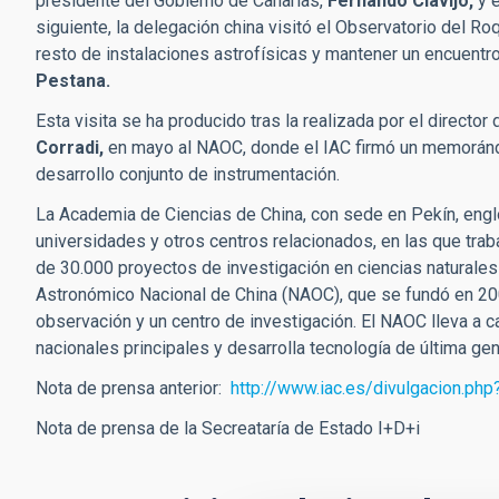
presidente del Gobierno de Canarias,
Fernando Clavijo,
y e
siguiente, la delegación china visitó el Observatorio del R
resto de instalaciones astrofísicas y mantener un encuentr
Pestana.
Esta visita se ha producido tras la realizada por el director 
Corradi,
en mayo al NAOC, donde el IAC firmó un memorándum
desarrollo conjunto de instrumentación.
La Academia de Ciencias de China, con sede en Pekín, englo
universidades y otros centros relacionados, en las que tra
de 30.000 proyectos de investigación en ciencias naturales 
Astronómico Nacional de China (NAOC), que se fundó en 200
observación y un centro de investigación. El NAOC lleva a 
nacionales principales y desarrolla tecnología de última gen
Nota de prensa anterior:
http://www.iac.es/divulgacion.p
Nota de prensa de la Secreataría de Estado I+D+i