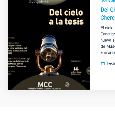
NOTA D
Del C
Chere
El ciclo
Canarias
nueva s
de Muse
aniversa
Fech