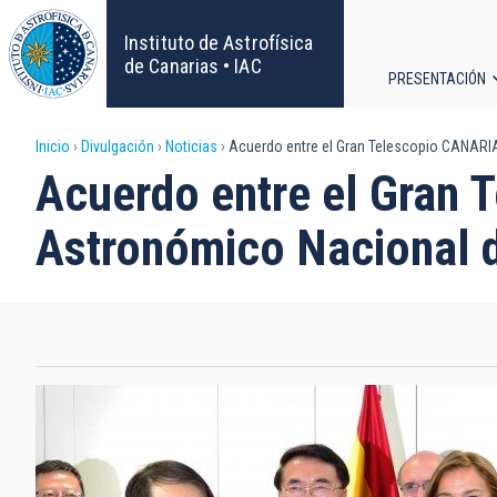
Pasar
al
Instituto de Astrofísica
contenido
de Canarias • IAC
PRESENTACIÓN
principal
Navega
Sobrescribir
Inicio
Divulgación
Noticias
Acuerdo entre el Gran Telescopio CANARIA
principa
Acuerdo entre el Gran 
enlaces
Astronómico Nacional 
de
ayuda
a
la
navegación