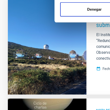
NOTA D
Denegar
El IA
subma
El Insti
“Redund
comunic
Observa
conectiv
Fech