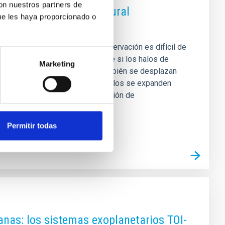
con nuestros partners de
 produce de manera natural
ue les haya proporcionado o
observadas
muy poco concentrada. Esta observación es difícil de
ura. Nuestro trabajo muestra que si los halos de
Marketing
dad constante, las estrellas también se desplazan
s. Este proceso por el que los halos se expanden
ibilidad de utilizar la distribución de
Permitir todas
nas: los sistemas exoplanetarios TOI-