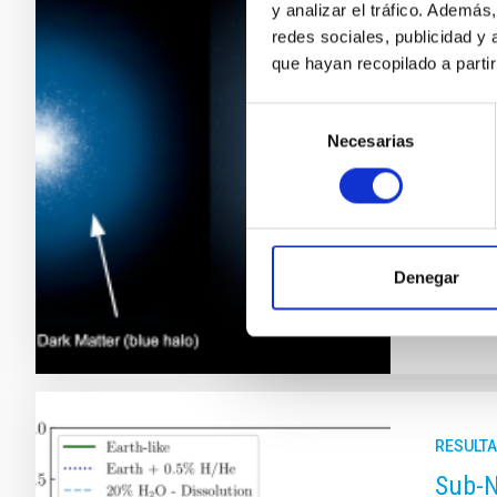
y analizar el tráfico. Ademá
La le
redes sociales, publicidad y
distr
que hayan recopilado a parti
Las gal
Selección
reconci
Necesarias
de
materia
consentimiento
hacia a
surge e
Fech
Denegar
RESULTA
Sub-N