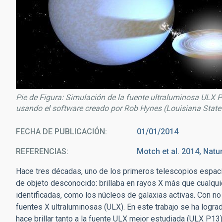
Pie de Figura: Simulación de la fuente ultraluminosa ULX 
usando el software creado por Rob Hynes (Louisiana State 
FECHA DE PUBLICACIÓN
01/01/2014
REFERENCIAS
Motch et al. 2014, Natu
Hace tres décadas, uno de los primeros telescopios espaci
de objeto desconocido: brillaba en rayos X más que cualqu
identificadas, como los núcleos de galaxias activas. Con n
fuentes X ultraluminosas (ULX). En este trabajo se ha logr
hace brillar tanto a la fuente ULX mejor estudiada (ULX P