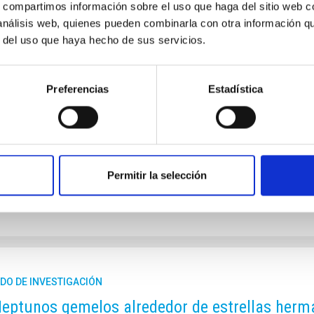
s, compartimos información sobre el uso que haga del sitio web 
nta expansión de los halos de materia oscura
 análisis web, quienes pueden combinarla con otra información q
ibuciones estelares tan extendidas como las 
r del uso que haya hecho de sus servicios.
axias de masa mas pequeña tienen una distribución de estrellas 
liar con las predicciones del modelo de consenso de materia osc
Preferencias
Estadística
 oscura se expanden lentamente hasta formar un centro de densi
fuera, produciendo distribuciones estelares como las observada
n muchos modelos alternativos de materia oscura, dándonos la pos
a de publicación
19/12/2025 - 10:01:55
Permitir la selección
DO DE INVESTIGACIÓN
eptunos gemelos alrededor de estrellas herma