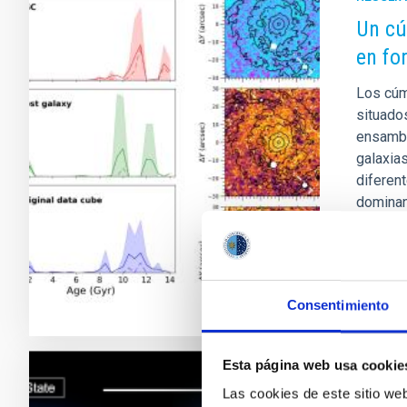
Un cú
en fo
Los cúm
situado
ensambl
galaxias
diferen
domina
Fech
Consentimiento
Esta página web usa cookie
Las cookies de este sitio we
RESULTA