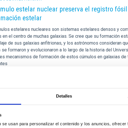
mulo estelar nuclear preserva el registro fósi
rmación estelar
ulos estelares nucleares son sistemas estelares densos y co
s en el centro de muchas galaxias. Se cree que su formación est
aje de sus galaxias anfitrionas, y los astrónomos consideran q
 se formaron y evolucionaron a lo largo de la historia del Unive
tes mecanismos de formación de estos cúmulos en galaxias de t
ntes
a de publicación
23/06/2026 - 15:41:31
Detalles
s
b se usan para personalizar el contenido y los anuncios, ofrecer
DO DE INVESTIGACIÓN