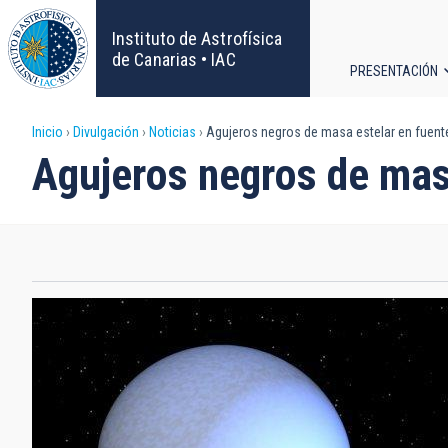
Pasar
al
Instituto de Astrofísica
contenido
de Canarias • IAC
PRESENTACIÓN
principal
Navega
Sobrescribir
Inicio
Divulgación
Noticias
Agujeros negros de masa estelar en fuente
principa
Agujeros negros de masa
enlaces
de
ayuda
a
la
navegación