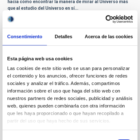
hacia cómo encontrar la manera de mirar al Universo más
que al estudio del Universo en sí...
R:
En cierta manera, sí. Los astrofísicos no emplean tanto
tiempo en observar el Universo como en reflexionar sobre lo
que han observado, lo que les gustaría observar y cómo
Consentimiento
Detalles
Acerca de las cookies
encontrarle sentido. Se emplea mucho más tiempo en pensar y
analizar que en las observaciones en sí. Si tienen una idea
sobre lo que pasa en una determinada estrella, tendrán que
pensar en qué tipo de observación contesta sus dudas... “si
Esta página web usa cookies
observo la estrella de este modo y tengo razón, veré X, pero si
Las cookies de este sitio web se usan para personalizar
estoy equivocado, veré Y”. Es todo un reto.
el contenido y los anuncios, ofrecer funciones de redes
P: ¿Es la inferencia bayesiana la herramienta para superar
sociales y analizar el tráfico. Además, compartimos
ese reto?
información sobre el uso que haga del sitio web con
nuestros partners de redes sociales, publicidad y análisis
R:
La inferencia bayesiana es la herramienta para lo que viene
después de eso. Si tengo una idea sobre lo que pasa en una
web, quienes pueden combinarla con otra información
estrella y consigo datos, la inferencia bayesiana me ayudará a
que les haya proporcionado o que hayan recopilado a
calcular la probabilidad de que mi idea inicial sea correcta o
partir del uso que haya hecho de sus servicios.
incorrecta. Usarla maximiza la posibilidad de contestar ciertas
preguntas con una mínima cantidad de datos. La clave está en
que además de calcular la probabilidad de que determinada
Selección