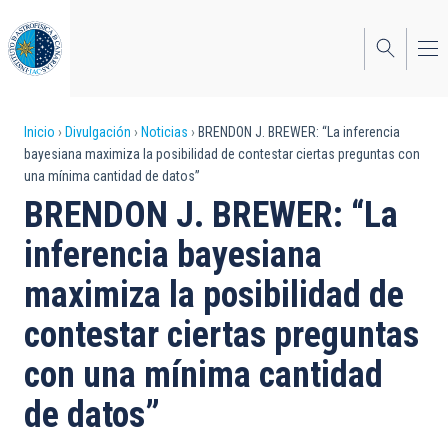
Pasar
al
contenido
principal
Sobrescribir
Inicio
Divulgación
Noticias
BRENDON J. BREWER: “La inferencia
bayesiana maximiza la posibilidad de contestar ciertas preguntas con
enlaces
una mínima cantidad de datos”
de
BRENDON J. BREWER: “La
ayuda
inferencia bayesiana
a
maximiza la posibilidad de
la
contestar ciertas preguntas
navegación
con una mínima cantidad
de datos”