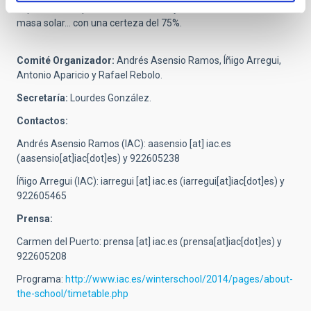
Arp 151. La respuesta es de entre 3 y 6 millones de veces la
masa solar... con una certeza del 75%.
Comité Organizador:
Andrés Asensio Ramos, Íñigo Arregui,
Antonio Aparicio y Rafael Rebolo.
Secretaría:
Lourdes González.
Contactos:
Andrés Asensio Ramos (IAC):
aasensio
[at]
iac.es
(aasensio[at]iac[dot]es)
y 922605238
Íñigo Arregui (IAC):
iarregui
[at]
iac.es
(iarregui[at]iac[dot]es)
y
922605465
Prensa:
Carmen del Puerto:
prensa
[at]
iac.es
(prensa[at]iac[dot]es)
y
922605208
Programa:
http://www.iac.es/winterschool/2014/pages/about-
the-school/timetable.php