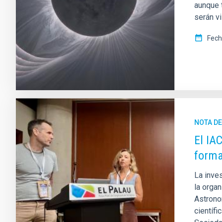
aunque 
serán v
Fech
NOTA D
El IA
forma
La inves
la orga
Astrono
científi