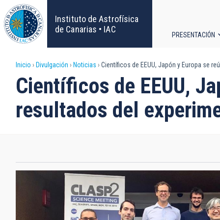
Pasar
al
Instituto de Astrofísica
contenido
de Canarias • IAC
PRESENTACIÓN
principal
Navega
Sobrescribir
Inicio
Divulgación
Noticias
Científicos de EEUU, Japón y Europa se re
principa
Científicos de EEUU, Ja
enlaces
resultados del experi
de
ayuda
a
la
navegación