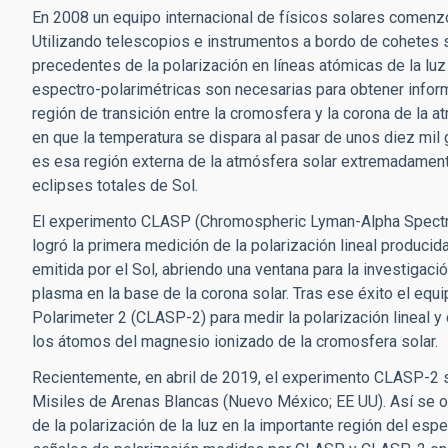
En 2008 un equipo internacional de físicos solares comen
Utilizando telescopios e instrumentos a bordo de cohetes 
precedentes de la polarización en líneas atómicas de la luz 
espectro-polarimétricas son necesarias para obtener infor
región de transición entre la cromosfera y la corona de la 
en que la temperatura se dispara al pasar de unos diez mil 
es esa región externa de la atmósfera solar extremadamente
eclipses totales de Sol.
El experimento CLASP (Chromospheric Lyman-Alpha Spectro-
logró la primera medición de la polarización lineal producida
emitida por el Sol, abriendo una ventana para la investigaci
plasma en la base de la corona solar. Tras ese éxito el eq
Polarimeter 2 (CLASP-2) para medir la polarización lineal y 
los átomos del magnesio ionizado de la cromosfera solar.
Recientemente, en abril de 2019, el experimento CLASP-2 
Misiles de Arenas Blancas (Nuevo México; EE UU). Así se ob
de la polarización de la luz en la importante región del esp