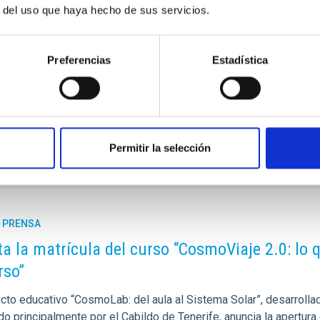
r del uso que haya hecho de sus servicios.
tuciones que participan en el proyecto son el Astronomical
el Istituto Ricerche Solari Locarno (Suiza), el Lockheed
idad de Estocolmo (Suecia) y el Rosseland Center for Solar
Preferencias
Estadística
P-2:
jtb
[at]
iac.es
(jtb[at]iac[dot]es)
Permitir la selección
E PRENSA
ta la matrícula del curso “CosmoViaje 2.0: lo
rso”
cto educativo “CosmoLab: del aula al Sistema Solar”, desarrollado
do principalmente por el Cabildo de Tenerife, anuncia la apertur