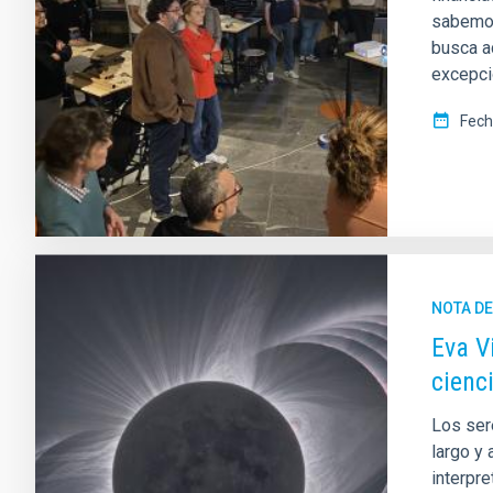
sabemos
busca a
excepci
Fech
NOTA D
Eva Vi
cienci
Los ser
largo y 
interpr