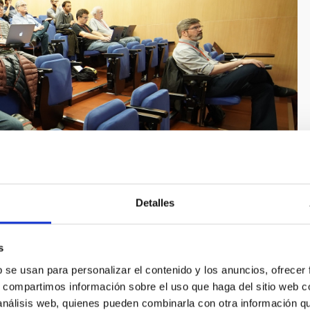
Detalles
s
b se usan para personalizar el contenido y los anuncios, ofrecer
s, compartimos información sobre el uso que haga del sitio web 
all Space Flight Center de la NASA (USA), el National
 análisis web, quienes pueden combinarla con otra información q
to de Astrofísica de Canarias (IAC, Tenerife, Spain) y el