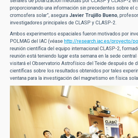
señales de polarización medidas por CLASP y CLASP-2 en va
proporcionando una información sin precedentes sobre el c
cromosfera solar”, asegura
Javier Trujillo Bueno
, profeso
investigadores principales de CLASP y CLASP-2.
Ambos experimentos espaciales fueron motivados por inves
POLMAG del IAC (véase
http://research.iac.es/proyecto/p
reunión científica del equipo internacional CLASP-2, forma
reunión está teniendo lugar esta semana en la sede central
visitará el Observatorio Astrofísico del Teide después de 
científicas sobre los resultados obtenidos por tales exper
ventana para la investigación del magnetismo en física solar