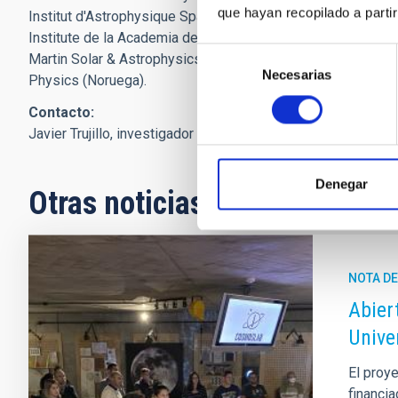
que hayan recopilado a parti
Institut d'Astrophysique Spatiale (IAS, France). Otras insti
Institute de la Academia de Ciencias de la República Checa, 
Selección
Martin Solar & Astrophysics Laboratory (EE UU), la Univers
Necesarias
de
Physics (Noruega).
consentimiento
Contacto:
Javier Trujillo, investigador del IAC e IP de CLASP y CLAS
Denegar
Otras noticias relacionadas
NOTA D
Abier
Unive
El proye
financia