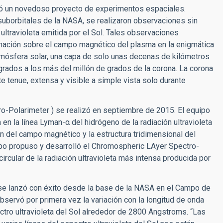
zó un novedoso proyecto de experimentos espaciales.
suborbitales de la NASA, se realizaron observaciones sin
ultravioleta emitida por el Sol. Tales observaciones
mación sobre el campo magnético del plasma en la enigmática
atmósfera solar, una capa de solo unas decenas de kilómetros
grados a los más del millón de grados de la corona. La corona
 tenue, extensa y visible a simple vista solo durante
Polarimeter ) se realizó en septiembre de 2015. El equipo
 en la línea Lyman-α del hidrógeno de la radiación ultravioleta
ón del campo magnético y la estructura tridimensional del
uipo propuso y desarrolló el Chromospheric LAyer Spectro-
circular de la radiación ultravioleta más intensa producida por
se lanzó con éxito desde la base de la NASA en el Campo de
servó por primera vez la variación con la longitud de onda
ectro ultravioleta del Sol alrededor de 2800 Angstroms. “Las