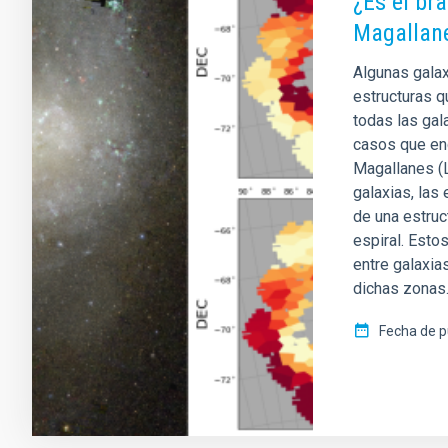
¿Es el br
Magallane
Algunas galax
estructuras 
todas las gal
casos que en
Magallanes (L
galaxias, las
de una estruc
espiral. Esto
entre galaxia
dichas zonas
Fecha de p