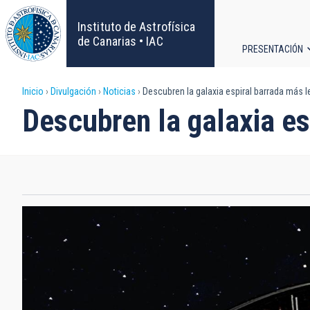
Pasar
al
Instituto de Astrofísica
contenido
de Canarias • IAC
PRESENTACIÓN
principal
Navega
Sobrescribir
Inicio
Divulgación
Noticias
Descubren la galaxia espiral barrada más l
principa
Descubren la galaxia es
enlaces
de
ayuda
a
la
navegación