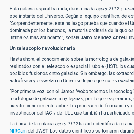
Esta galaxia espiral barrada, denominada
ceers-2112
, prese
ese instante del Universo. Según el equipo científico, de 
“Sorprendentemente, este hallazgo prueba que cuando el Un
dominada por los bariones, la materia ordinaria de la que 
última es más abundante”, señala
Jairo Méndez Abreu
, i
Un telescopio revolucionario
Hasta ahora, el conocimiento sobre la morfología de galaxi
realizados con el telescopio espacial Hubble (HST), los cua
posibles fusiones entre galaxias. Sin embargo, las extraor
astrofísica y desvelan un Universo lejano que no es exact
“Por primera vez, con el James Webb tenemos la tecnología 
morfología de galaxias muy lejanas, por lo que esperamos,
nuestro conocimiento sobre los procesos de formación y ev
investigador del IAC y del ULL que también ha participado e
La barra de la galaxia
ceers-2112
ha sido identificada graci
NIRCam
del JWST. Los datos científicos se tomaron durant