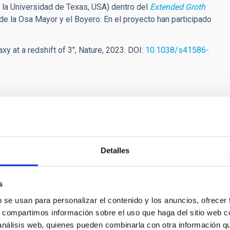
de la Universidad de Texas, USA) dentro del
Extended Groth
 de la Osa Mayor y el Boyero. En el proyecto han participado
axy at a redshift of 3", Nature, 2023. DOI:
10.1038/s41586-
c[dot]es)
de la línea de investigación del IAC “Formación y Evolución de
Detalles
s
b se usan para personalizar el contenido y los anuncios, ofrecer
s, compartimos información sobre el uso que haga del sitio web 
ias Espirales: Evolución y
 análisis web, quienes pueden combinarla con otra información q