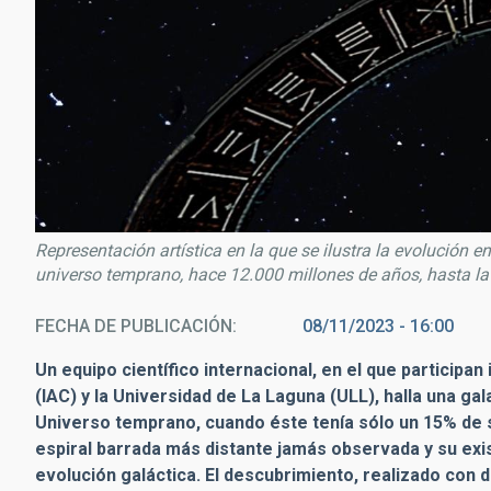
Representación artística en la que se ilustra la evolución 
universo temprano, hace 12.000 millones de años, hasta la 
FECHA DE PUBLICACIÓN
08/11/2023 - 16:00
Un equipo científico internacional, en el que participan
(IAC) y la Universidad de La Laguna (ULL), halla una gal
Universo temprano, cuando éste tenía sólo un 15% de
espiral barrada más distante jamás observada y su exi
evolución galáctica. El descubrimiento, realizado con