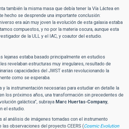
nta también la misma masa que debía tener la Vía Láctea en
este hecho se desprende una importante conclusión:
iverso era aún muy joven la evolución de esta galaxia estaba
estamos compuestos, y no por la materia oscura, aunque esta
nvestigador de la ULL y el IAC, y coautor del estudio.
as lejanas estaba basado principalmente en estudios
les revelaban estructuras muy irregulares, resultado de
dinarias capacidades del JWST están revolucionando la
amente como se esperaba.
y la instrumentación necesarias para estudiar en detalle la
 en los próximos años, una transformación sin precedentes de
olución galáctica”, subraya
Marc Huertas-Company
,
n el estudio.
as al análisis de imágenes tomadas con el instrumento
e las observaciones del proyecto CEERS (
Cosmic Evolution