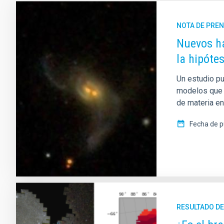
NOTA DE PRE
Nuevos ha
la hipóte
Un estudio pu
modelos que c
de materia en
Fecha de p
RESULTADO DE