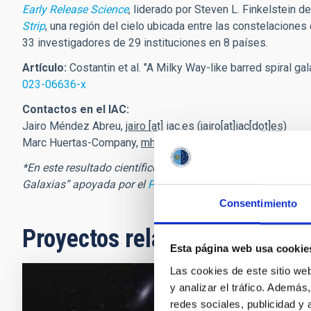
Early Release Science
, liderado por Steven L. Finkelstein 
Strip
, una región del cielo ubicada entre las constelaciones
33 investigadores de 29 instituciones en 8 países.
Artículo:
Costantin et al. "A Milky Way-like barred spiral gal
023-06636-x
Contactos en el IAC:
Jairo Méndez Abreu,
jairo
[at]
iac.es
(jairo[at]iac[dot]es)
Marc Huertas-Company,
mhuertas
[at]
iac.es
(mhuertas[at]ia
*En este resultado científico participa personal científico 
Galaxias” apoyada por el
Programa Severo Ochoa
.
Consentimiento
Proyectos relacionados
Esta página web usa cookie
Las cookies de este sitio we
y analizar el tráfico. Ademá
Las Galax
redes sociales, publicidad y