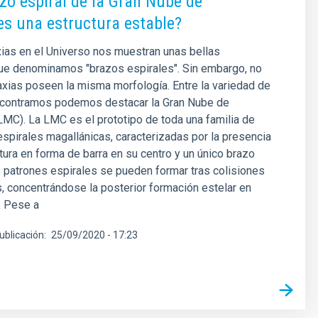
azo espiral de la Gran Nube de
s una estructura estable?
ias en el Universo nos muestran unas bellas
que denominamos "brazos espirales". Sin embargo, no
axias poseen la misma morfología. Entre la variedad de
contramos podemos destacar la Gran Nube de
MC). La LMC es el prototipo de toda una familia de
 espirales magallánicas, caracterizadas por la presencia
tura en forma de barra en su centro y un único brazo
s patrones espirales se pueden formar tras colisiones
s, concentrándose la posterior formación estelar en
. Pese a
ublicación
25/09/2020 - 17:23