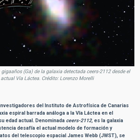
en gigaaños (Ga) de la galaxia detectada ceers-2112 desde el
actual Vía Láctea. Crédito: Lorenzo Morelli
 investigadores del Instituto de Astrofísica de Canarias
axia espiral barrada análoga a la Vía Láctea en el
 su edad actual. Denominada
ceers-2112,
es la galaxia
stencia desafía el actual modelo de formación y
 datos del telescopio espacial James Webb (JWST), se