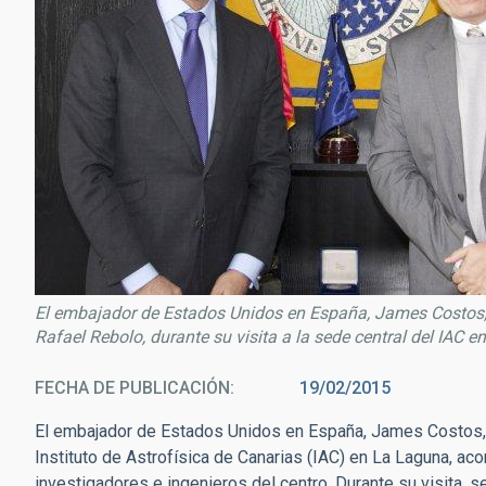
El embajador de Estados Unidos en España, James Costos, con
Rafael Rebolo, durante su visita a la sede central del IAC e
FECHA DE PUBLICACIÓN
19/02/2015
El embajador de Estados Unidos en España, James Costos, ha
Instituto de Astrofísica de Canarias (IAC) en La Laguna, ac
investigadores e ingenieros del centro. Durante su visita, s