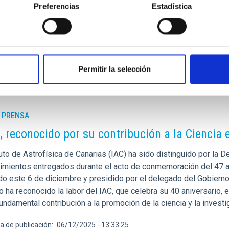
Preferencias
Estadística
ienen en común nuestra galaxia, la Vía Láctea, con sus galaxias ‘
a de publicación
05/12/2025 - 16:42:16
Permitir la selección
E PRENSA
C, reconocido por su contribución a la Ciencia 
tuto de Astrofísica de Canarias (IAC) ha sido distinguido por la
imientos entregados durante el acto de conmemoración del 47 an
do este 6 de diciembre y presidido por el delegado del Gobiern
 ha reconocido la labor del IAC, que celebra su 40 aniversario, en
undamental contribución a la promoción de la ciencia y la investig
a de publicación
06/12/2025 - 13:33:25