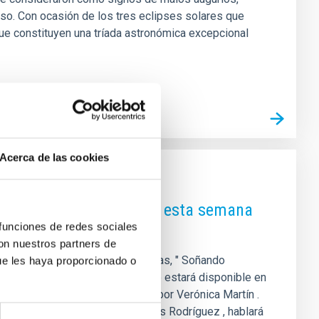
so. Con ocasión de los tres eclipses solares que
que constituyen una tríada astronómica excepcional
Acerca de las cookies
as ‘primas’? Descúbrelo esta semana
 funciones de redes sociales
con nuestros partners de
arias (IAC) en La Radio de Canarias, " Soñando
ue les haya proporcionado o
 las 22:30 horas, y posteriormente estará disponible en
 , y está dirigido y presentado por Verónica Martín .
guna , Adriana de Lorenzo-Cáceres Rodríguez , hablará