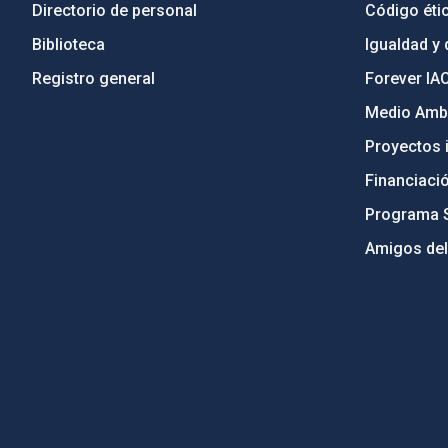
Directorio de personal
Código étic
Biblioteca
Igualdad y 
Registro general
Forever IA
Medio Ambi
Proyectos i
Financiaci
Programa 
Amigos del
PostFooter > Newsletter link