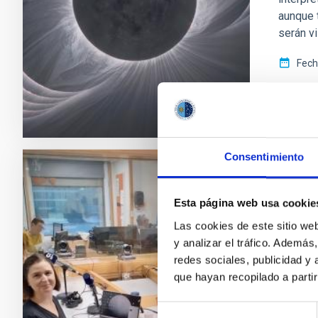
aunque 
serán v
Fech
Consentimiento
NOTA D
Esta página web usa cookie
¿Qué 
Las cookies de este sitio we
en "S
y analizar el tráfico. Ademá
El progr
redes sociales, publicidad y
Estrella
que hayan recopilado a parti
platafor
Selección
En este