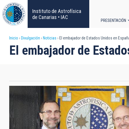
Pasar
al
Instituto de Astrofísica
contenido
de Canarias • IAC
PRESENTACIÓN
principal
Navega
Sobrescribir
Inicio
Divulgación
Noticias
El embajador de Estados Unidos en España
principa
El embajador de Estado
enlaces
de
ayuda
a
la
navegación