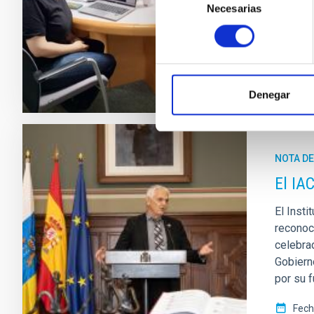
Necesarias
de
de qué t
consentimiento
Fech
Denegar
NOTA D
El IA
El Insti
reconoc
celebra
Gobierno
por su f
Fech