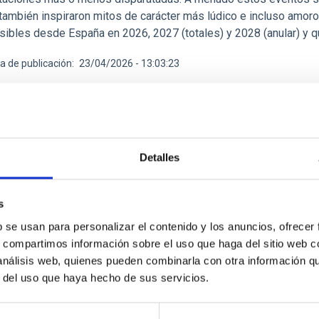
también inspiraron mitos de carácter más lúdico e incluso amoro
isibles desde España en 2026, 2027 (totales) y 2028 (anular) y 
a de publicación
23/04/2026 - 13:03:23
Detalles
E PRENSA
s
tienen en común la Vía Láctea con sus galaxi
b se usan para personalizar el contenido y los anuncios, ofrecer
oñando Estrellas"
s, compartimos información sobre el uso que haga del sitio web 
ama de divulgación científica del Instituto de Astrofísica de Can
 análisis web, quienes pueden combinarla con otra información q
s" , emitirá su próximo episodio este viernes, 5 de diciembre, a
r del uso que haya hecho de sus servicios.
mas digitales . E l espacio, de 30 minutos de duración aproximada
 episodio, la investigadora del IAC y de la Universidad de La La