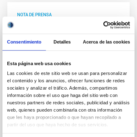
NOTA DE PRENSA
GRANCAIN, el primer instrumento que
utilizará la óptica adaptativa del GTC,
queda integrado en el telescopio
Consentimiento
Detalles
Acerca de las cookies
Durante el mes de octubre, el equipo del sistema de
Óptica Adaptativa del Gran Telescopio Canarias
Esta página web usa cookies
(GTCAO) del Instituto de Astrofísica de Canarias
(IAC), en colaboración con el equipo técnico del Gran
Las cookies de este sitio web se usan para personalizar
Telescopio Canarias (GTC o Grantecan), ha
el contenido y los anuncios, ofrecer funciones de redes
completado con éxito la integración del instrumento
sociales y analizar el tráfico. Además, compartimos
GRANCAIN en el mayor telescopio óptico e infrarrojo
información sobre el uso que haga del sitio web con
del mundo. La instalación se ha realizado en la salida
nuestros partners de redes sociales, publicidad y análisis
de GTCAO, en la plataforma Nasmyth B del
telescopio, un paso clave para iniciar las pruebas de
web, quienes pueden combinarla con otra información
rendimiento del nuevo sistema de óptica adaptativa.
que les haya proporcionado o que hayan recopilado a
Se trata del primer instrumento científico que
partir del uso que haya hecho de sus servicios.
Fecha de publicación
04/12/2025 - 13:36:18