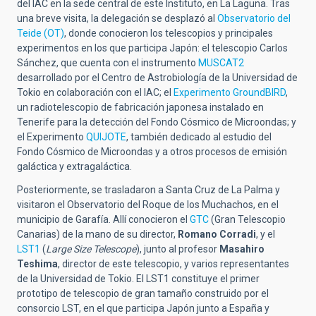
del IAC en la sede central de este Instituto, en La Laguna. Tras
una breve visita, la delegación se desplazó al
Observatorio del
Teide (OT)
,
donde
conocieron los telescopios y principales
experimentos en los que participa Japón: el telescopio Carlos
Sánchez, que cuenta con el instrumento
MUSCAT2
desarrollado por el Centro de Astrobiología de la Universidad de
Tokio en colaboración con el IAC; el
Experimento GroundBIRD
,
un radiotelescopio de fabricación japonesa instalado en
Tenerife
para la detección del Fondo Cósmico de Microondas; y
el Experimento
QUIJOTE
, también dedicado al estudio del
Fondo Cósmico de Microondas y a otros procesos de emisión
galáctica y extragaláctica.
Posteriormente, se trasladaron a Santa Cruz de La Palma y
visitaron el Observatorio del Roque de los Muchachos, en el
municipio de Garafía. Allí conocieron el
GTC
(Gran Telescopio
Canarias) de la mano de su director,
Romano Corradi
, y el
LST1
(
Large Size Telescope
), junto al profesor
Masahiro
Teshima
, director de este telescopio, y varios representantes
de la Universidad de Tokio. El LST1 constituye el primer
prototipo de telescopio de gran tamaño construido por el
consorcio LST, en el que participa Japón junto a España y