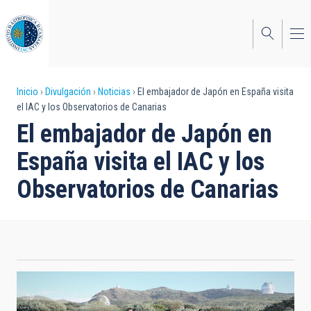
Pasar
al
contenido
principal
Sobrescribir
Inicio
Divulgación
Noticias
El embajador de Japón en España visita
el IAC y los Observatorios de Canarias
enlaces
El embajador de Japón en
de
España visita el IAC y los
ayuda
Observatorios de Canarias
a
la
navegación