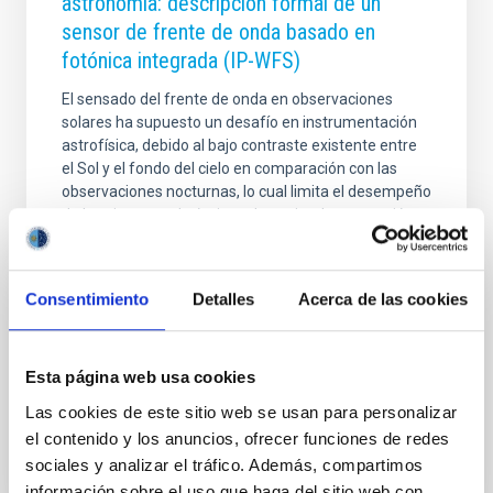
astronomía: descripción formal de un
sensor de frente de onda basado en
fotónica integrada (IP-WFS)
El sensado del frente de onda en observaciones
solares ha supuesto un desafío en instrumentación
astrofísica, debido al bajo contraste existente entre
el Sol y el fondo del cielo en comparación con las
observaciones nocturnas, lo cual limita el desempeño
de los sistemas de óptica adaptativa. La corrección
del frente de onda en física solar requiere el análisis
de imágenes extendidas; mientras que, en
observaciones nocturnas se analiza el
Consentimiento
Detalles
Acerca de las cookies
desplazamiento de una fuente puntual. Esta técnica
limita la resolución espacial, y en consecuencia, la
precisión de la corrección del frente de onda. Con
Esta página web usa cookies
Fecha de publicación
03/07/2026 - 13:01:21
Las cookies de este sitio web se usan para personalizar
el contenido y los anuncios, ofrecer funciones de redes
sociales y analizar el tráfico. Además, compartimos
información sobre el uso que haga del sitio web con