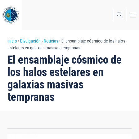
Pasar
al
contenido
principal
Sobrescribir
Inicio
Divulgación
Noticias
El ensamblaje cósmico de los halos
estelares en galaxias masivas tempranas
enlaces
El ensamblaje cósmico de
de
los halos estelares en
ayuda
galaxias masivas
a
tempranas
la
navegación