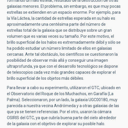
formando un halo estelar, resultado de la destrucción de otras
galaxias menores. El problema, sin embargo, es que muy pocas
estrellas se extienden en un espacio enorme. Por ejemplo, para
la Vía Láctea, la cantidad de estrellas esperada en su halo es
aproximadamente una centésima parte del número de
estrellas total de la galaxia que se distribuye sobre un gran
volumen que es varias veces su tamaño. Por este motivo, el
brillo superficial de los halos es extremadamente débil y sólo se
ha podido estudiar un número limitado de ellos en galaxias
cercanas. Ante tal obstáculo, los científicos se cuestionaron la
posibilidad de observar más allá y conseguir una imagen
ultraprofunda, ya que con el desarrollo tecnológico se dispone
de telescopios cada vez más grandes capaces de explorar el
brillo superficial de los objetos más débiles.
Para llevar a cabo su experimento, utilizaron el GTC, ubicado en
el Observatorio del Roque de los Muchachos, en Garafía (La
Palma). Seleccionaron, por un lado, la galaxia UGC00180, muy
parecida a nuestra vecina Andrómeda y a otras galaxias de las
que ya se tienen referencias. Por el otro, usaron la cámara
OSIRIS del GTC, ya que cubría buena parte del cielo alrededor
de la galaxia con el objetivo de explorar su posible halo.