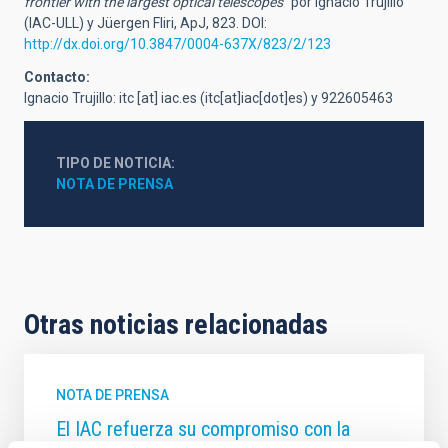
frontier with the largest optical telescopes”
por Ignacio Trujillo
(IAC-ULL) y Jüergen Fliri, ApJ, 823. DOI:
http://dx.doi.org/10.3847/0004-637X/823/2/123
Contacto:
Ignacio Trujillo:
itc
[at]
iac.es
(itc[at]iac[dot]es)
y 922605463
TIPO DE NOTICIA
NOTA DE PRENSA
Otras noticias relacionadas
NOTA DE PRENSA
El IAC refuerza su compromiso con la