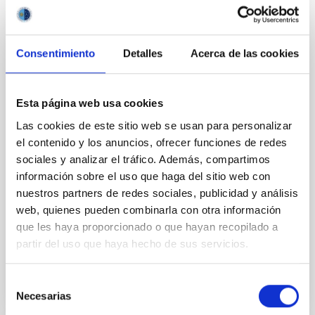
igualdad en ciencia con actividades
educativas y divulgativas por el 11F
El Instituto de Astrofísica de Canarias (IAC) se suma
Consentimiento
Detalles
Acerca de las cookies
a la conmemoración del Día Internacional de las
Mujeres y las Niñas en la Ciencia con un amplio
programa de actividades orientadas a visibilizar el
Esta página web usa cookies
papel de las mujeres en la astronomía y fomentar el
interés por la ciencia y la tecnología entre las nuevas
Las cookies de este sitio web se usan para personalizar
generaciones. Entre las acciones más destacadas se
el contenido y los anuncios, ofrecer funciones de redes
encuentra la Editatona 11F, organizada junto a
sociales y analizar el tráfico. Además, compartimos
Wikimedia España. La iniciativa se articula en dos
información sobre el uso que haga del sitio web con
jornadas complementarias: un wikitaller práctico de
nuestros partners de redes sociales, publicidad y análisis
introducción a la edición en Wikipedia, en el que las
web, quienes pueden combinarla con otra información
personas participantes aprenden
que les haya proporcionado o que hayan recopilado a
Fecha de publicación
10/02/2026 - 10:38:17
partir del uso que haya hecho de sus servicios.
Selección
Necesarias
de