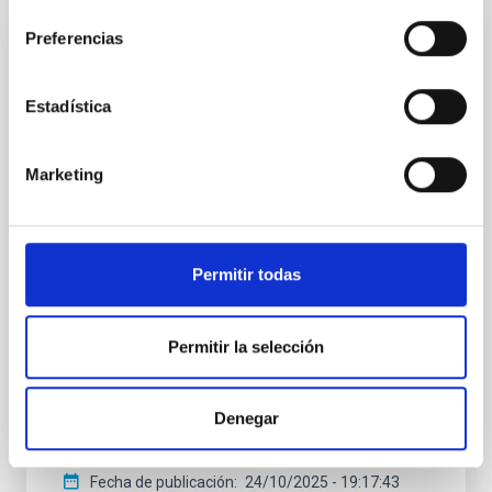
consentimiento
Preferencias
NOTA DE PRENSA
El nobel Didier Queloz visita el IAC y traza
Estadística
la "próxima frontera" de la búsqueda de
exoplanetas
Marketing
El Instituto de Astrofı́sica de Canarias (IAC) ha
acogido la visita del profesor Didier Queloz, premio
nobel de fı́sica y codescubridor del primer exoplaneta
que orbita una estrella similar al Sol. La estancia del
Permitir todas
profesor Queloz en el IAC ha estado centrada en el
desarrollo instrumental y la colaboración tecnológica.
Como parte de su agenda, también ha impartido la
conferencia “Exoplanetas: la próxima frontera” en el
Permitir la selección
Aula del IAC. El investigador ha visitado el IAC con el
objetivo de supervisar la instalación de un nuevo
espectrógrafo de alta estabilidad en el Telescopio
Denegar
Isaac Newton (INT)
Fecha de publicación
24/10/2025 - 19:17:43