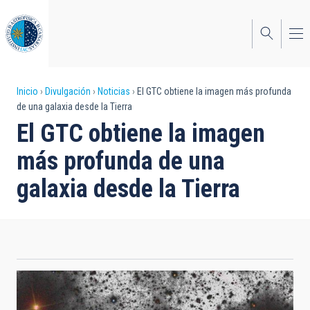
Pasar
al
contenido
principal
Sobrescribir
Inicio
Divulgación
Noticias
El GTC obtiene la imagen más profunda
de una galaxia desde la Tierra
enlaces
El GTC obtiene la imagen
de
más profunda de una
ayuda
galaxia desde la Tierra
a
la
navegación