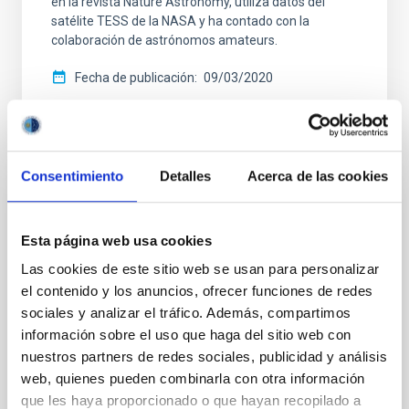
en la revista Nature Astronomy, utiliza datos del
satélite TESS de la NASA y ha contado con la
colaboración de astrónomos amateurs.
Fecha de publicación
09/03/2020
Consentimiento
Detalles
Acerca de las cookies
NOTA DE PRENSA
Esta página web usa cookies
Dos estrellas que casi se tocan dentro de
una nebulosa planetaria
Las cookies de este sitio web se usan para personalizar
el contenido y los anuncios, ofrecer funciones de redes
El sistema binario descubierto tiene uno de los
sociales y analizar el tráfico. Además, compartimos
periodos orbitales más cortos dentro de una
información sobre el uso que haga del sitio web con
nebulosa planetaria jamás visto. Según la
nuestros partners de redes sociales, publicidad y análisis
investigación, liderada por el IAC y publicada en
MNRAS Letters, esta interacción podría originar en el
web, quienes pueden combinarla con otra información
futuro una explosión de nova, un resultado no
que les haya proporcionado o que hayan recopilado a