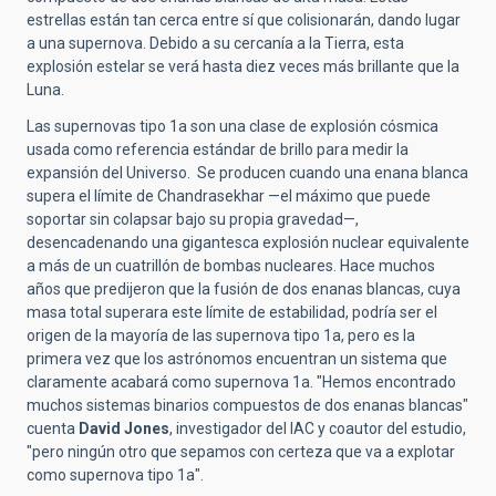
estrellas están tan cerca entre sí que colisionarán, dando lugar
a una supernova. Debido a su cercanía a la Tierra, esta
explosión estelar se verá hasta diez veces más brillante que la
Luna.
Las supernovas tipo 1a son una clase de explosión cósmica
usada como referencia estándar de brillo para medir la
expansión del Universo. Se producen cuando una enana blanca
supera el límite de Chandrasekhar —el máximo que puede
soportar sin colapsar bajo su propia gravedad—,
desencadenando una gigantesca explosión nuclear equivalente
a más de un cuatrillón de bombas nucleares. Hace muchos
años que predijeron que la fusión de dos enanas blancas, cuya
masa total superara este límite de estabilidad, podría ser el
origen de la mayoría de las supernova tipo 1a, pero es la
primera vez que los astrónomos encuentran un sistema que
claramente acabará como supernova 1a. "Hemos encontrado
muchos sistemas binarios compuestos de dos enanas blancas"
cuenta
David Jones
, investigador del IAC y coautor del estudio,
"pero ningún otro que sepamos con certeza que va a explotar
como supernova tipo 1a".