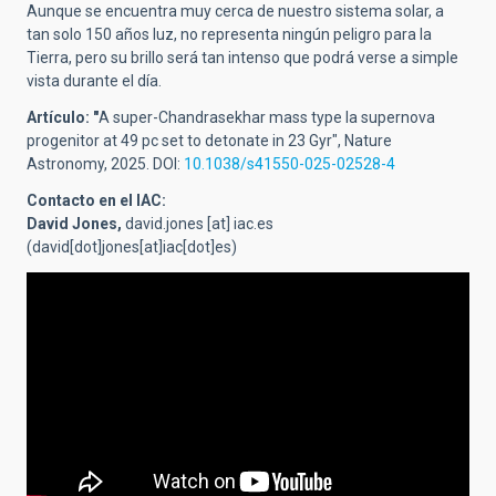
Aunque se encuentra muy cerca de nuestro sistema solar, a
tan solo 150 años luz, no representa ningún peligro para la
Tierra, pero su brillo será tan intenso que podrá verse a simple
vista durante el día.
Artículo: "
A super-Chandrasekhar mass type Ia supernova
progenitor at 49 pc set to detonate in 23 Gyr", Nature
Astronomy, 2025. DOI:
10.1038/s41550-025-02528-4
Contacto en el IAC:
David Jones,
david.jones
[at]
iac.es
(david[dot]jones[at]iac[dot]es)