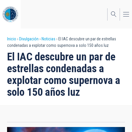
Pasar
al
contenido
principal
Sobrescribir
Inicio
Divulgación
Noticias
El IAC descubre un par de estrellas
condenadas a explotar como supernova a solo 150 años luz
enlaces
El IAC descubre un par de
de
estrellas condenadas a
ayuda
explotar como supernova a
a
solo 150 años luz
la
navegación