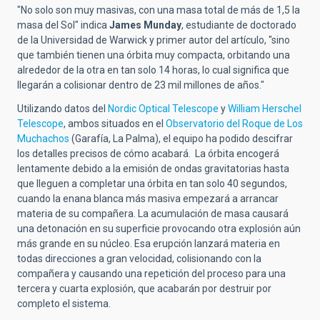
"No solo son muy masivas, con una masa total de más de 1,5 la
masa del Sol" indica
James Munday
, estudiante de doctorado
de la Universidad de Warwick y primer autor del artículo, "sino
que también tienen una órbita muy compacta, orbitando una
alrededor de la otra en tan solo 14 horas, lo cual significa que
llegarán a colisionar dentro de 23 mil millones de años."
Utilizando datos del
Nordic Optical Telescope
y
William Herschel
Telescope
, ambos situados en el
Observatorio del Roque de Los
Muchachos
(Garafía, La Palma), el equipo ha podido descifrar
los detalles precisos de cómo acabará. La órbita encogerá
lentamente debido a la emisión de ondas gravitatorias hasta
que lleguen a completar una órbita en tan solo 40 segundos,
cuando la enana blanca más masiva empezará a arrancar
materia de su compañera. La acumulación de masa causará
una detonación en su superficie provocando otra explosión aún
más grande en su núcleo. Esa erupción lanzará materia en
todas direcciones a gran velocidad, colisionando con la
compañera y causando una repetición del proceso para una
tercera y cuarta explosión, que acabarán por destruir por
completo el sistema.