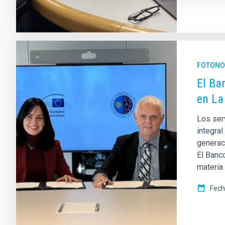
FOTONO
El Ba
en La
Los ser
integral
generaci
El Banc
materia
Fech