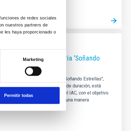
 funciones de redes sociales
con nuestros partners de
ue les haya proporcionado o
grama de La Radio Canaria 'Soñando
Marketing
arias (IAC) en La Radio Canaria, "Soñando Estrellas",
horas. El espacio, de 30 minutos de duración, está
ión y Cultura Científica (UC3) del IAC, con el objetivo
Permitir todas
Canarias a la audiencia general de una manera
ema Solar, de la mano del