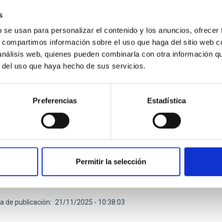
s
b se usan para personalizar el contenido y los anuncios, ofrecer
s, compartimos información sobre el uso que haga del sitio web 
 análisis web, quienes pueden combinarla con otra información q
r del uso que haya hecho de sus servicios.
TICIA
fensa planetaria será el tema central del Pro
Preferencias
Estadística
las'
ama de divulgación científica del Instituto de Astrofísica de Can
 su próximo episodio este viernes, 21 de noviembre, a las 22:30 
 y presentado por Verónica Martín, jefa de la Unidad de Comunicac
Permitir la selección
ar la Astrofísica, la labor del IAC y la de los Observatorios de 
e. El tema central del programa será nuestro vecindario: el Sist
a de publicación
21/11/2025 - 10:38:03