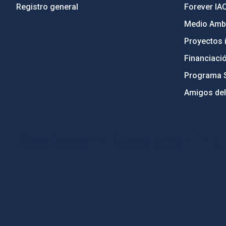
Registro general
Forever IA
Medio Ambi
Proyectos i
Financiaci
Programa 
Amigos del
PostFooter > Newsletter link