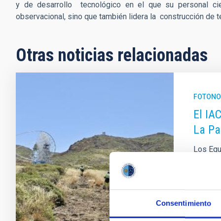
y de desarrollo tecnológico en el que su personal cien
observacional, sino que también lidera la construcción de
Otras noticias relacionadas
FOTONO
El IA
La P
Los Equ
Observa
Roque d
Cumbres
(EIRIF) 
Consentimiento
Fech