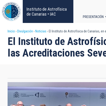
Pasar
al
Instituto de Astrofísica
contenido
de Canarias • IAC
PRESENTACIÓN
principal
Navega
Sobrescribir
Inicio
Divulgación
Noticias
El Instituto de Astrofísica de Canarias, e
principa
El Instituto de Astrofís
enlaces
las Acreditaciones Sev
de
ayuda
a
la
navegación