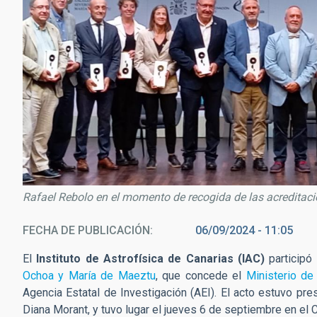
Rafael Rebolo en el momento de recogida de las acreditac
FECHA DE PUBLICACIÓN
06/09/2024 - 11:05
El
Instituto de Astrofísica de Canarias (IAC)
participó
Ochoa y María de Maeztu
, que concede el
Ministerio de
Agencia Estatal de Investigación (AEI). El acto estuvo pre
Diana Morant, y tuvo lugar el jueves 6 de septiembre en el