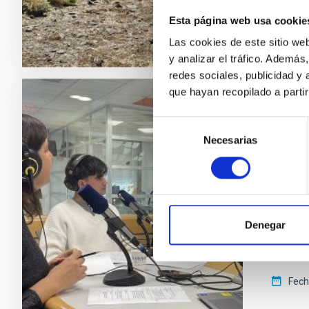
Esta página web usa cookie
Las cookies de este sitio we
y analizar el tráfico. Ademá
redes sociales, publicidad y
que hayan recopilado a parti
FOTONO
Selección
La de
Necesarias
de
Estrel
consentimiento
El progr
emitirá
dirigido
Denegar
de acerc
accesibl
Fech