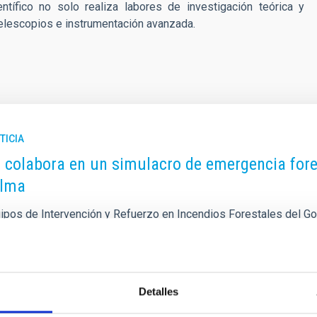
tífico no solo realiza labores de investigación teórica y
 telescopios e instrumentación avanzada.
TICIA
C colabora en un simulacro de emergencia fore
alma
ipos de Intervención y Refuerzo en Incendios Forestales del Gob
torio del Roque de los Muchachos con participación del Instituto
e los Muchachos (ORM) acogió el pasado 11 de julio una práctica
 de la isla de La Palma, con la participación de los Equipos de
del Gobierno de Canarias y la colaboración del Instituto de Astrof
Detalles
a de publicación
28/08/2025 - 19:18:46