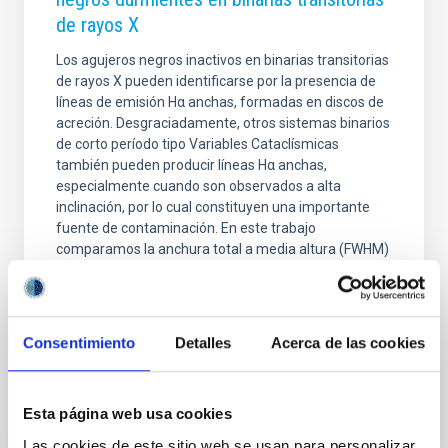
de rayos X
Los agujeros negros inactivos en binarias transitorias
de rayos X pueden identificarse por la presencia de
líneas de emisión Hα anchas, formadas en discos de
acreción. Desgraciadamente, otros sistemas binarios
de corto período tipo Variables Cataclísmicas
también pueden producir líneas Hα anchas,
especialmente cuando son observados a alta
inclinación, por lo cual constituyen una importante
fuente de contaminación. En este trabajo
comparamos la anchura total a media altura (FWHM)
y la anchura equivalente (EW) de la línea Hα en una
muestra de 20 binarias transitorias de rayos X con
agujeros
Consentimiento
Detalles
Acerca de las cookies
Fecha de publicación
13/10/2025 - 10:30:22
Esta página web usa cookies
Las cookies de este sitio web se usan para personalizar