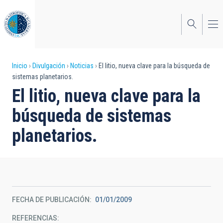
Pasar
al
contenido
principal
Sobrescribir
Inicio
Divulgación
Noticias
El litio, nueva clave para la búsqueda de
sistemas planetarios.
enlaces
El litio, nueva clave para la
de
búsqueda de sistemas
ayuda
planetarios.
a
la
navegación
FECHA DE PUBLICACIÓN
01/01/2009
REFERENCIAS