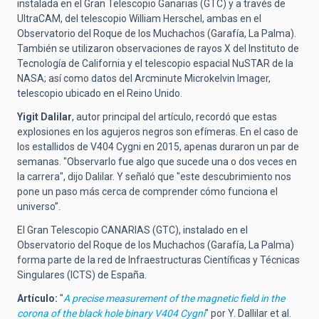
instalada en el Gran Telescopio Ganarias (GTC) y a través de
UltraCAM, del telescopio William Herschel, ambas en el
Observatorio del Roque de los Muchachos (Garafía, La Palma).
También se utilizaron observaciones de rayos X del Instituto de
Tecnología de California y el telescopio espacial NuSTAR de la
NASA; así como datos del Arcminute Microkelvin Imager,
telescopio ubicado en el Reino Unido.
Yigit Dalilar
, autor principal del artículo, recordó que estas
explosiones en los agujeros negros son efímeras. En el caso de
los estallidos de V404 Cygni en 2015, apenas duraron un par de
semanas. "Observarlo fue algo que sucede una o dos veces en
la carrera", dijo Dalilar. Y señaló que "este descubrimiento nos
pone un paso más cerca de comprender cómo funciona el
universo”.
El Gran Telescopio CANARIAS (GTC), instalado en el
Observatorio del Roque de los Muchachos (Garafía, La Palma)
forma parte de la red de Infraestructuras Científicas y Técnicas
Singulares (ICTS) de España.
Artículo:
"
A precise measurement of the magnetic field in the
corona of the black hole binary V404 Cygni
" por Y. Dallilar et al.