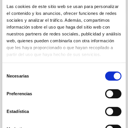
Las cookies de este sitio web se usan para personalizar
el contenido y los anuncios, ofrecer funciones de redes
sociales y analizar el tráfico. Además, compartimos
información sobre el uso que haga del sitio web con
NOTA DE PRENSA
nuestros partners de redes sociales, publicidad y análisis
web, quienes pueden combinarla con otra información
El investigador del IAC Rafael Rebolo,
que les haya proporcionado o que hayan recopilado a
elegido académico de número de la Real
partir del uso que haya hecho de sus servicios.
Academia de Ciencias de España
El Instituto de Astrofísica de Canarias (IAC) celebra el
Selección
nombramiento de su investigador Rafael Rebolo
Necesarias
de
López, Profesor de Investigación del CSIC, como
consentimiento
académico de número de la Real Academia de
Ciencias Exactas, Físicas y Naturales de España
Preferencias
(RAC), una de las instituciones científicas más
antiguas y prestigiosas del país. La elección,
acordada por unanimidad en el pleno de marzo de la
Estadística
Academia, supone un reconocimiento a la extensa y
destacada trayectoria científica de Rebolo, así como
a su contribución al desarrollo de la astrofísica