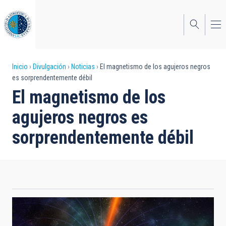
Pasar
al
contenido
principal
Sobrescribir
Inicio
Divulgación
Noticias
El magnetismo de los agujeros negros
es sorprendentemente débil
enlaces
El magnetismo de los
de
agujeros negros es
ayuda
sorprendentemente débil
a
la
navegación