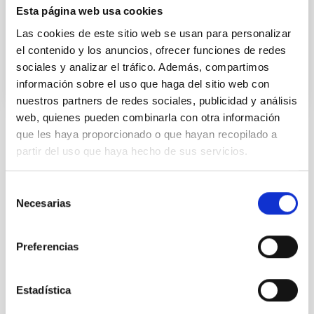
para resolver dudas sobre la
Esta página web usa cookies
Las cookies de este sitio web se usan para personalizar
Fecha de publicación
15/05/2025 - 17:59:21
el contenido y los anuncios, ofrecer funciones de redes
sociales y analizar el tráfico. Además, compartimos
información sobre el uso que haga del sitio web con
nuestros partners de redes sociales, publicidad y análisis
web, quienes pueden combinarla con otra información
que les haya proporcionado o que hayan recopilado a
TIPO DE NOTICIA
partir del uso que haya hecho de sus servicios.
FOTONOTICIA
Selección
Necesarias
de
Económico
Público general
consentimiento
Sostenibilidad
Eficiencia energética
Preferencias
Energías renovables
Medioambiente
Estadística