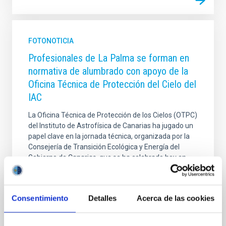
FOTONOTICIA
Profesionales de La Palma se forman en
normativa de alumbrado con apoyo de la
Oficina Técnica de Protección del Cielo del
IAC
La Oficina Técnica de Protección de los Cielos (OTPC)
del Instituto de Astrofísica de Canarias ha jugado un
papel clave en la jornada técnica, organizada por la
Consejería de Transición Ecológica y Energía del
Gobierno de Canarias, que se ha celebrado hoy en
Santa Cruz de La Palma. Bajo el título de “Jornada
sobre la Ley de Protección de la calidad astronómica
en las instalaciones de alumbrado exterior en La
Consentimiento
Detalles
Acerca de las cookies
Palma”, el encuentro ha reunido a arquitectos,
ingenieros instaladores y personal técnico de las
administraciones públicas y del sector empresarial