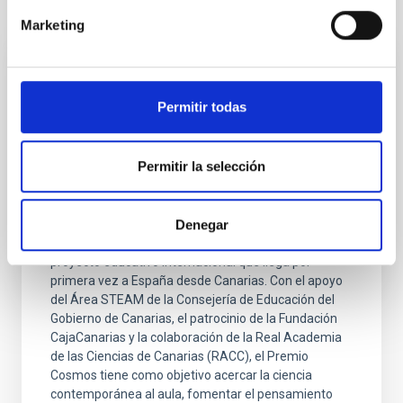
Otras noticias relacionadas
Marketing
FOTONOTICIA
El Premio Cosmos anuncia las obras
Permitir todas
finalistas y refuerza su apuesta por la
lectura científica entre la juventud canaria
Permitir la selección
El Instituto de Astrofísica de Canarias (IAC) ha
anunciado las obras finalistas del Premio Cosmos, en
sus dos categorías principales: Premio Cosmos
Denegar
Estudiantes y Premio Cosmos, impulsando así un
proyecto educativo internacional que llega por
primera vez a España desde Canarias. Con el apoyo
del Área STEAM de la Consejería de Educación del
Gobierno de Canarias, el patrocinio de la Fundación
CajaCanarias y la colaboración de la Real Academia
de las Ciencias de Canarias (RACC), el Premio
Cosmos tiene como objetivo acercar la ciencia
contemporánea al aula, fomentar el pensamiento