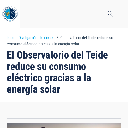
Pasar
al
contenido
principal
Sobrescribir
Inicio
Divulgación
Noticias
El Observatorio del Teide reduce su
consumo eléctrico gracias a la energía solar
enlaces
El Observatorio del Teide
de
reduce su consumo
ayuda
eléctrico gracias a la
a
energía solar
la
navegación