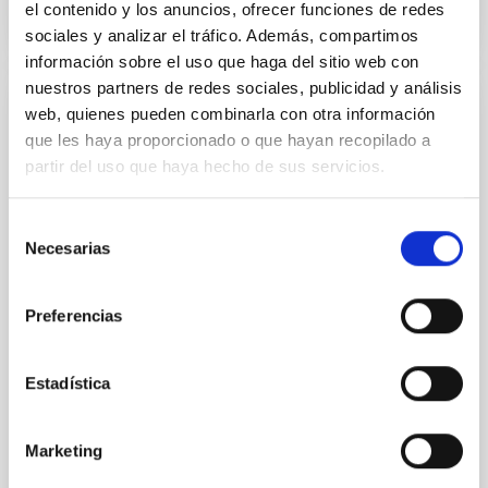
el contenido y los anuncios, ofrecer funciones de redes
sociales y analizar el tráfico. Además, compartimos
información sobre el uso que haga del sitio web con
nuestros partners de redes sociales, publicidad y análisis
web, quienes pueden combinarla con otra información
NOTA DE PRENSA
que les haya proporcionado o que hayan recopilado a
El IAC, reconocido por su contribución a la
partir del uso que haya hecho de sus servicios.
Ciencia en el 47 Aniversario de la
Constitución
Selección
Necesarias
El Instituto de Astrofísica de Canarias (IAC) ha sido
de
distinguido por la Delegación del Gobierno en
consentimiento
Canarias con uno de los reconocimientos entregados
Preferencias
durante el acto de conmemoración del 47 aniversario
de la Constitución española de 1978, celebrado este
6 de diciembre y presidido por el delegado del
Estadística
Gobierno en Canarias, Anselmo Pestana. La
Delegación del Gobierno ha reconocido la labor del
IAC, que celebra su 40 aniversario, en virtud del
Marketing
artículo 44.2 de la Constitución Española, por su
fundamental contribución a la promoción de la