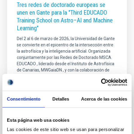
Tres redes de doctorado europeas se
unen en Gante para la "Third EDUCADO
Training School on Astro–AI and Machine
Learning"
Del 2 al 6 de marzo de 2026, la Universidad de Gante
se convierte en el epicentro de la intersección entre
la astrofísica y la inteligencia artificial. Organizada
conjuntamente por las Redes de Doctorado MSCA
EDUCADO , liderado desde el Instituto de Astrofísica
de Canarias, MWGaiaDN , y con la colaboración de
una tercera red asociada TALES , la Escuela de
EDUCADO en Astro–AI and Machine Learning reunirá
a personas expertas de referencia internacional y a
jóvenes integrantes de la comunidad investigadora
Consentimiento
Detalles
Acerca de las cookies
para abordar los retos de la era del Big Data espacial.
Durante cinco días, las personas
Fecha de publicación
02/03/2026 - 17:28:47
Esta página web usa cookies
Las cookies de este sitio web se usan para personalizar