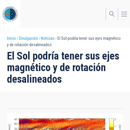
Pasar
al
contenido
principal
Sobrescribir
Inicio
Divulgación
Noticias
El Sol podría tener sus ejes magnético
y de rotación desalineados
enlaces
El Sol podría tener sus ejes
de
magnético y de rotación
ayuda
desalineados
a
la
navegación