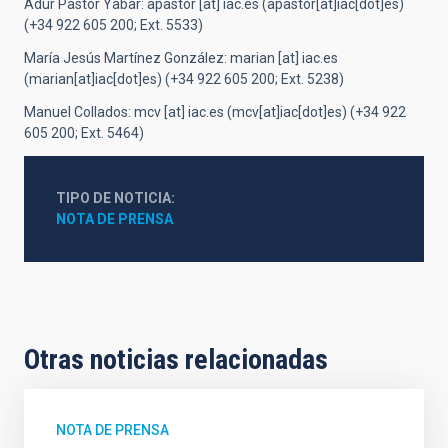
Adur Pastor Yabar:
apastor
[at]
iac.es
(apastor[at]iac[dot]es)
(+34 922 605 200; Ext. 5533)
María Jesús Martínez González:
marian
[at]
iac.es
(marian[at]iac[dot]es)
(+34 922 605 200; Ext. 5238)
Manuel Collados:
mcv
[at]
iac.es
(mcv[at]iac[dot]es)
(+34 922
605 200; Ext. 5464)
TIPO DE NOTICIA
NOTA DE PRENSA
Otras noticias relacionadas
NOTA DE PRENSA