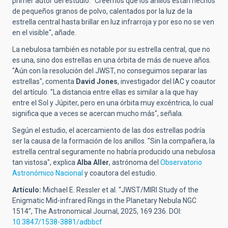
primer autor del estudio. "Creemos que los anillos están hechos
de pequeños granos de polvo, calentados por la luz de la
estrella central hasta brillar en luz infrarroja y por eso no se ven
en el visible", añade.
La nebulosa también es notable por su estrella central, que no
es una, sino dos estrellas en una órbita de más de nueve años.
"Aún con la resolución del JWST, no conseguimos separar las
estrellas", comenta
David Jones
, investigador del IAC y coautor
del artículo. "La distancia entre ellas es similar a la que hay
entre el Sol y Júpiter, pero en una órbita muy excéntrica, lo cual
significa que a veces se acercan mucho más", señala.
Según el estudio, el acercamiento de las dos estrellas podría
ser la causa de la formación de los anillos. "Sin la compañera, la
estrella central seguramente no habría producido una nebulosa
tan vistosa", explica
Alba Aller
, astrónoma del
Observatorio
Astronómico Nacional
y coautora del estudio.
Artículo:
Michael E. Ressler et al.
“JWST/MIRI Study of the
Enigmatic Mid-infrared Rings in the Planetary Nebula NGC
1514”, The Astronomical Journal, 2025, 169 236. DOI:
10.3847/1538-3881/adbbcf