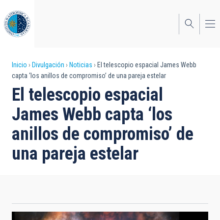
Pasar
al
contenido
principal
Sobrescribir
Inicio
Divulgación
Noticias
El telescopio espacial James Webb
capta ‘los anillos de compromiso’ de una pareja estelar
enlaces
El telescopio espacial
de
James Webb capta ‘los
ayuda
anillos de compromiso’ de
a
una pareja estelar
la
navegación