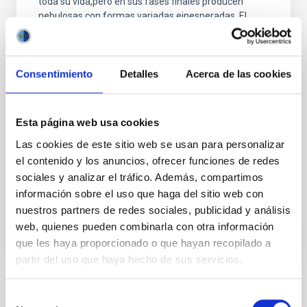
toda su vida,pero en sus fases finales producen
nebulosas con formas variadas einesperadas. El
efecto es especialmente notable en las
nebulosasplanetarias, que son los restos ionizados
de las envolturas perdidaspor las estrellas. El
Consentimiento
hipóthesis más común es que la asimetríaobservada,
Detalles
Acerca de las cookies
y en particular la formación de chorros de alta
velocidaden precesión observados en muchas
nebulosas planetarias, se debe ainteracciones en
Esta página web usa cookies
sistemas binarios. El estudio de la nebulosaplanetaria
Las cookies de este sitio web se usan para personalizar
prototípica Fleming 1 con el telescopio VLT
demuestra porprimera
el contenido y los anuncios, ofrecer funciones de redes
sociales y analizar el tráfico. Además, compartimos
Fecha de publicación
01/01/2012
información sobre el uso que haga del sitio web con
nuestros partners de redes sociales, publicidad y análisis
web, quienes pueden combinarla con otra información
que les haya proporcionado o que hayan recopilado a
partir del uso que haya hecho de sus servicios.
TIPO DE NOTICIA
Selección
NOTA DE PRENSA