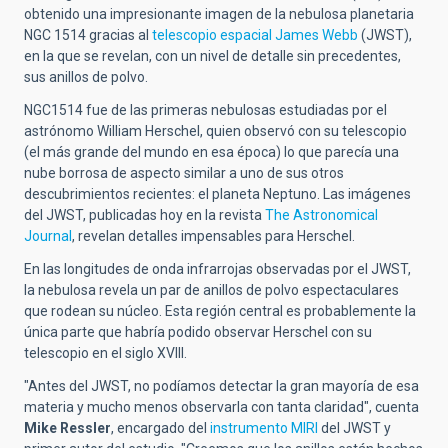
obtenido una impresionante imagen de la nebulosa planetaria
NGC 1514 gracias al
telescopio espacial James Webb
(JWST)
,
en la que se revelan, con un nivel de detalle sin precedentes,
sus anillos de polvo.
NGC1514 fue de las primeras nebulosas estudiadas por el
astrónomo William Herschel, quien observó con su telescopio
(el más grande del mundo en esa época) lo que parecía una
nube borrosa de aspecto similar a uno de sus otros
descubrimientos recientes: el planeta Neptuno. Las imágenes
del JWST, publicadas hoy en la revista
The Astronomical
Journal
, revelan detalles impensables para Herschel.
En las longitudes de onda infrarrojas observadas por el JWST,
la nebulosa revela un par de anillos de polvo espectaculares
que rodean su núcleo. Esta región central es probablemente la
única parte que habría podido observar Herschel con su
telescopio en el siglo XVIII.
"Antes del JWST, no podíamos detectar la gran mayoría de esa
materia y mucho menos observarla con tanta claridad", cuenta
Mike Ressler
, encargado del
instrumento MIRI
del JWST y